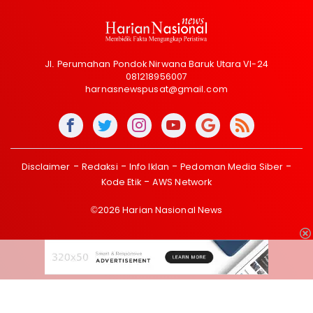
Jl. Perumahan Pondok Nirwana Baruk Utara VI-24
081218956007
harnasnewspusat@gmail.com
Disclaimer
Redaksi
Info Iklan
Pedoman Media Siber
Kode Etik
AWS Network
©2026 Harian Nasional News