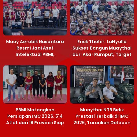
Muay Aerobik Nusantara
Erick Thohir: LaNyalla
Resmi Jadi Aset
Sukses Bangun Muaythai
Intelektual PBMI,
dari Akar Rumput, Target
Menpora Sebut
Emas SEA Games
Terobosan Bangun
Grassroots
PBMI Matangkan
Muaythai NTB Bidik
Persiapan IMC 2026, 514
Prestasi Terbaik di IMC
Atlet dari 18 Provinsi Siap
2026, Turunkan Delapan
Berlaga Besok di Bekasi
Atlet ke Kejurnas Bekasi