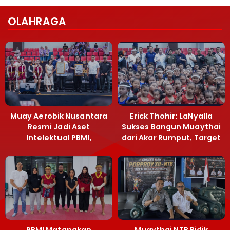
OLAHRAGA
Muay Aerobik Nusantara
Erick Thohir: LaNyalla
Resmi Jadi Aset
Sukses Bangun Muaythai
Intelektual PBMI,
dari Akar Rumput, Target
Menpora Sebut
Emas SEA Games
Terobosan Bangun
Grassroots