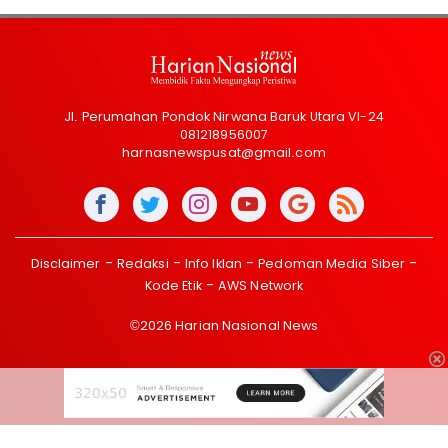
Jl. Perumahan Pondok Nirwana Baruk Utara VI-24
081218956007
harnasnewspusat@gmail.com
Disclaimer
Redaksi
Info Iklan
Pedoman Media Siber
Kode Etik
AWS Network
©2026 Harian Nasional News