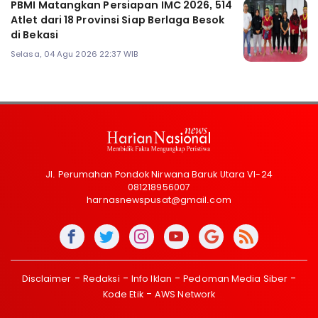
PBMI Matangkan Persiapan IMC 2026, 514
Atlet dari 18 Provinsi Siap Berlaga Besok
di Bekasi
Selasa, 04 Agu 2026 22:37 WIB
Jl. Perumahan Pondok Nirwana Baruk Utara VI-24
081218956007
harnasnewspusat@gmail.com
Disclaimer
Redaksi
Info Iklan
Pedoman Media Siber
Kode Etik
AWS Network