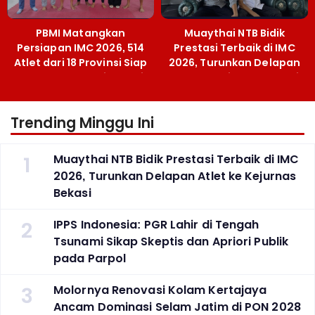
PBMI Matangkan
Muaythai NTB Bidik
Persiapan IMC 2026, 514
Prestasi Terbaik di IMC
Atlet dari 18 Provinsi Siap
2026, Turunkan Delapan
Berlaga Besok di Bekasi
Atlet ke Kejurnas Bekasi
Trending Minggu Ini
1
Muaythai NTB Bidik Prestasi Terbaik di IMC
2026, Turunkan Delapan Atlet ke Kejurnas
Bekasi
2
IPPS Indonesia: PGR Lahir di Tengah
Tsunami Sikap Skeptis dan Apriori Publik
pada Parpol
3
Molornya Renovasi Kolam Kertajaya
Ancam Dominasi Selam Jatim di PON 2028