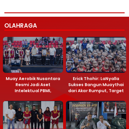
OLAHRAGA
Muay Aerobik Nusantara
Erick Thohir: LaNyalla
Resmi Jadi Aset
Sukses Bangun Muaythai
Intelektual PBMI,
dari Akar Rumput, Target
Menpora Sebut
Emas SEA Games
Terobosan Bangun
Grassroots