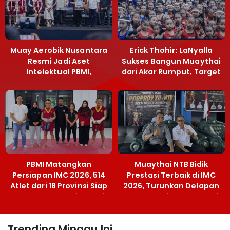
Muay Aerobik Nusantara
Erick Thohir: LaNyalla
Resmi Jadi Aset
Sukses Bangun Muaythai
Intelektual PBMI,
dari Akar Rumput, Target
Menpora Sebut
Emas SEA Games
Terobosan Bangun
Grassroots
PBMI Matangkan
Muaythai NTB Bidik
Persiapan IMC 2026, 514
Prestasi Terbaik di IMC
Atlet dari 18 Provinsi Siap
2026, Turunkan Delapan
Berlaga Besok di Bekasi
Atlet ke Kejurnas Bekasi
Trending Minggu Ini