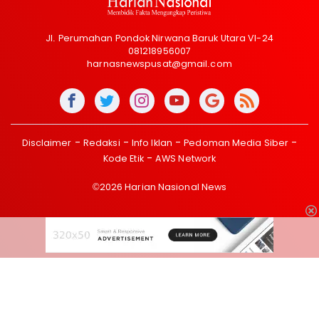
Jl. Perumahan Pondok Nirwana Baruk Utara VI-24
081218956007
harnasnewspusat@gmail.com
Disclaimer
Redaksi
Info Iklan
Pedoman Media Siber
Kode Etik
AWS Network
©2026 Harian Nasional News