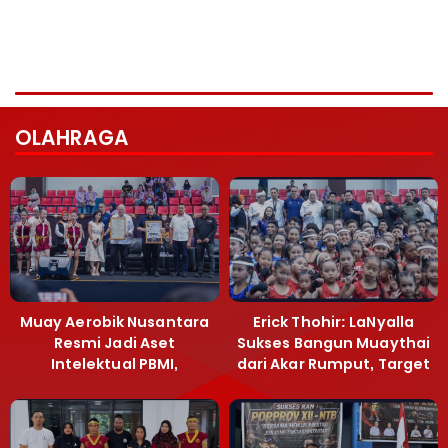
OLAHRAGA
Muay Aerobik Nusantara
Erick Thohir: LaNyalla
Resmi Jadi Aset
Sukses Bangun Muaythai
Intelektual PBMI,
dari Akar Rumput, Target
Menpora Sebut
Emas SEA Games
Terobosan Bangun
Grassroots