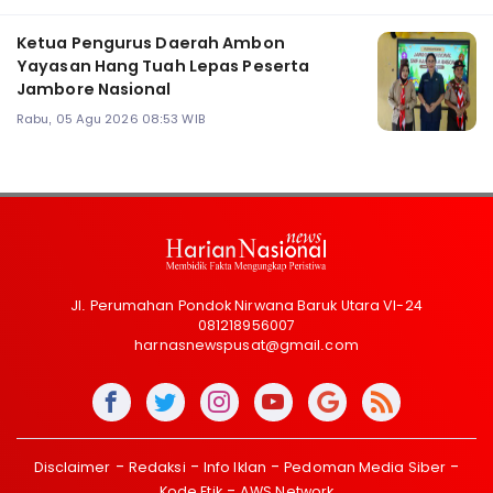
Ketua Pengurus Daerah Ambon
Yayasan Hang Tuah Lepas Peserta
Jambore Nasional
Rabu, 05 Agu 2026 08:53 WIB
Jl. Perumahan Pondok Nirwana Baruk Utara VI-24
081218956007
harnasnewspusat@gmail.com
Disclaimer
Redaksi
Info Iklan
Pedoman Media Siber
Kode Etik
AWS Network