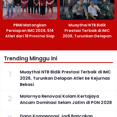
PBMI Matangkan
Muaythai NTB Bidik
Persiapan IMC 2026, 514
Prestasi Terbaik di IMC
Atlet dari 18 Provinsi Siap
2026, Turunkan Delapan
Berlaga Besok di Bekasi
Atlet ke Kejurnas Bekasi
Trending Minggu Ini
1
Muaythai NTB Bidik Prestasi Terbaik di IMC
2026, Turunkan Delapan Atlet ke Kejurnas
Bekasi
2
Molornya Renovasi Kolam Kertajaya
Ancam Dominasi Selam Jatim di PON 2028
Dana Kompensasi Jadi Bancakan