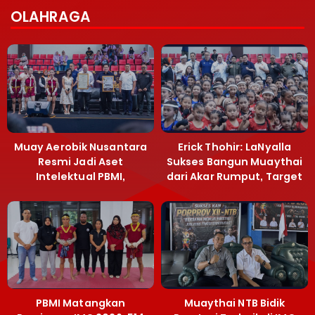
OLAHRAGA
Muay Aerobik Nusantara
Erick Thohir: LaNyalla
Resmi Jadi Aset
Sukses Bangun Muaythai
Intelektual PBMI,
dari Akar Rumput, Target
Menpora Sebut
Emas SEA Games
Terobosan Bangun
Grassroots
PBMI Matangkan
Muaythai NTB Bidik