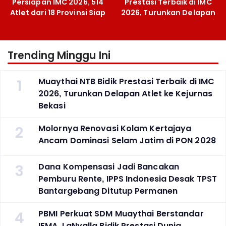
Persiapan IMC 2026, 514
Prestasi Terbaik di IMC
Atlet dari 18 Provinsi Siap
2026, Turunkan Delapan
Berlaga Besok di Bekasi
Atlet ke Kejurnas Bekasi
Trending Minggu Ini
1
Muaythai NTB Bidik Prestasi Terbaik di IMC
2026, Turunkan Delapan Atlet ke Kejurnas
Bekasi
2
Molornya Renovasi Kolam Kertajaya
Ancam Dominasi Selam Jatim di PON 2028
3
Dana Kompensasi Jadi Bancakan
Pemburu Rente, IPPS Indonesia Desak TPST
Bantargebang Ditutup Permanen
4
PBMI Perkuat SDM Muaythai Berstandar
IFMA, LaNyalla Bidik Prestasi Dunia