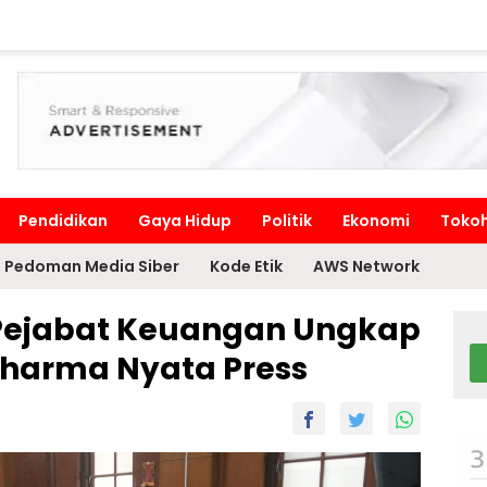
Pendidikan
Gaya Hidup
Politik
Ekonomi
Toko
Pedoman Media Siber
Kode Etik
AWS Network
Pejabat Keuangan Ungkap
Dharma Nyata Press