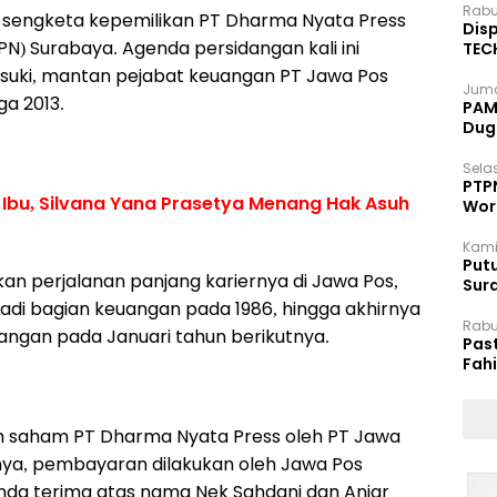
Rabu
n sengketa kepemilikan PT Dharma Nyata Press
Disp
(PN) Surabaya. Agenda persidangan kali ini
TEC
Dip
asuki, mantan pejabat keuangan PT Jawa Pos
Juma
ga 2013.
PAM 
Dug
Selas
PTP
 Ibu, Silvana Yana Prasetya Menang Hak Asuh
Wor
Kami
Putu
an perjalanan panjang kariernya di Jawa Pos,
Sur
Dok
njadi bagian keuangan pada 1986, hingga akhirnya
Rabu
uangan pada Januari tahun berikutnya.
Pas
Fah
Moj
n saham PT Dharma Nyata Press oleh PT Jawa
tnya, pembayaran dilakukan oleh Jawa Pos
nda terima atas nama Nek Sahdani dan Anjar