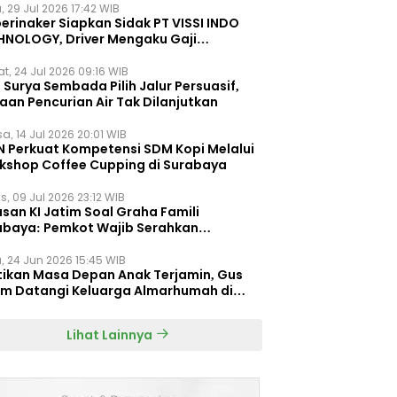
, 29 Jul 2026 17:42 WIB
erinaker Siapkan Sidak PT VISSI INDO
HNOLOGY, Driver Mengaku Gaji
otong Rp3 Juta
t, 24 Jul 2026 09:16 WIB
Surya Sembada Pilih Jalur Persuasif,
aan Pencurian Air Tak Dilanjutkan
a, 14 Jul 2026 20:01 WIB
N Perkuat Kompetensi SDM Kopi Melalui
kshop Coffee Cupping di Surabaya
s, 09 Jul 2026 23:12 WIB
san KI Jatim Soal Graha Famili
abaya: Pemkot Wajib Serahkan
umen Re-planning PT SAS
, 24 Jun 2026 15:45 WIB
tikan Masa Depan Anak Terjamin, Gus
im Datangi Keluarga Almarhumah di
orembun
Lihat Lainnya