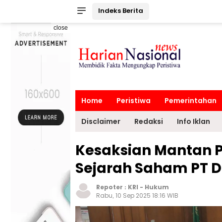
Indeks Berita
close
Home
Peristiwa
Pemerintahan
Disclaimer
Redaksi
Info Iklan
Kesaksian Mantan 
Sejarah Saham PT 
Repoter :
KRI
-
Hukum
Rabu, 10 Sep 2025 18:16 WIB