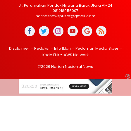
Jl. Perumahan Pondok Nirwana Baruk Utara VI-24
081218956007
harnasnewspusat@gmail.com
Disclaimer
Redaksi
Info Iklan
Pedoman Media Siber
Kode Etik
AWS Network
©2026 Harian Nasional News