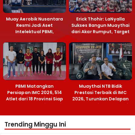
Muay Aerobik Nusantara
Erick Thohir: LaNyalla
Resmi Jadi Aset
Sukses Bangun Muaythai
Intelektual PBMI,
dari Akar Rumput, Target
Menpora Sebut
Emas SEA Games
Terobosan Bangun
Grassroots
PBMI Matangkan
Muaythai NTB Bidik
Persiapan IMC 2026, 514
Prestasi Terbaik di IMC
Atlet dari 18 Provinsi Siap
2026, Turunkan Delapan
Berlaga Besok di Bekasi
Atlet ke Kejurnas Bekasi
Trending Minggu Ini