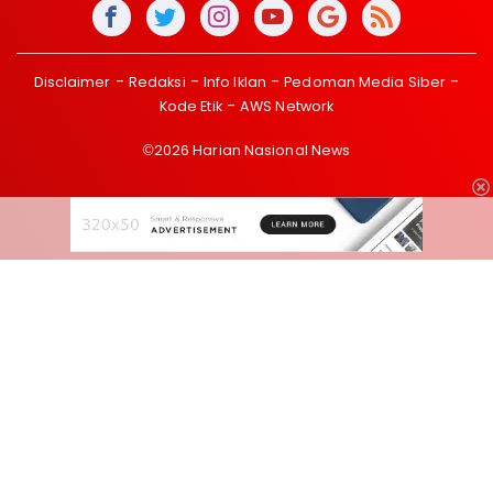
Disclaimer
Redaksi
Info Iklan
Pedoman Media Siber
Kode Etik
AWS Network
©2026 Harian Nasional News