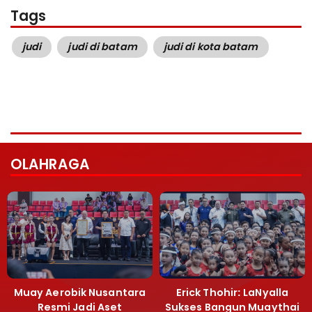
Tags
judi
judi di batam
judi di kota batam
OLAHRAGA
Muay Aerobik Nusantara
Erick Thohir: LaNyalla
Resmi Jadi Aset
Sukses Bangun Muaythai