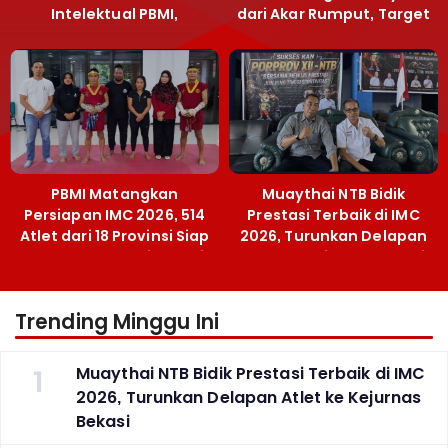
Intelektual PBMI,
dari Akar Rumput, Target
Menpora Sebut
Emas SEA Games
Terobosan Bangun
Grassroots
PBMI Matangkan
Muaythai NTB Bidik
Persiapan IMC 2026, 514
Prestasi Terbaik di IMC
Atlet dari 18 Provinsi Siap
2026, Turunkan Delapan
Berlaga Besok di Bekasi
Atlet ke Kejurnas Bekasi
Trending Minggu Ini
1
Muaythai NTB Bidik Prestasi Terbaik di IMC
2026, Turunkan Delapan Atlet ke Kejurnas
Bekasi