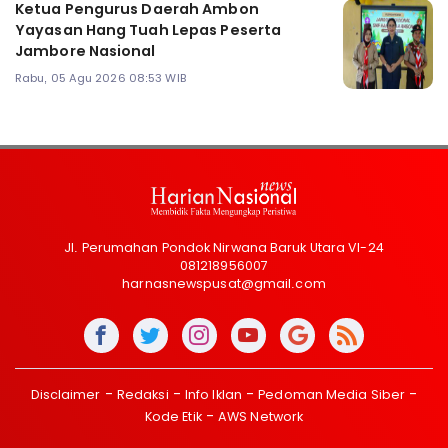
Ketua Pengurus Daerah Ambon
Yayasan Hang Tuah Lepas Peserta
Jambore Nasional
Rabu, 05 Agu 2026 08:53 WIB
Jl. Perumahan Pondok Nirwana Baruk Utara VI-24
081218956007
harnasnewspusat@gmail.com
Disclaimer
Redaksi
Info Iklan
Pedoman Media Siber
Kode Etik
AWS Network