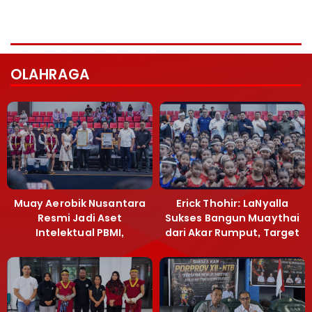
OLAHRAGA
Muay Aerobik Nusantara
Erick Thohir: LaNyalla
Resmi Jadi Aset
Sukses Bangun Muaythai
Intelektual PBMI,
dari Akar Rumput, Target
Menpora Sebut
Emas SEA Games
Terobosan Bangun
Grassroots