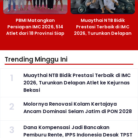
PBMI Matangkan
Muaythai NTB Bidik
Persiapan IMC 2026, 514
Prestasi Terbaik di IMC
Atlet dari 18 Provinsi Siap
2026, Turunkan Delapan
Berlaga Besok di Bekasi
Atlet ke Kejurnas Bekasi
Trending Minggu Ini
1
Muaythai NTB Bidik Prestasi Terbaik di IMC
2026, Turunkan Delapan Atlet ke Kejurnas
Bekasi
2
Molornya Renovasi Kolam Kertajaya
Ancam Dominasi Selam Jatim di PON 2028
3
Dana Kompensasi Jadi Bancakan
Pemburu Rente, IPPS Indonesia Desak TPST