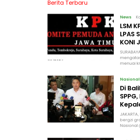
Berita Terbaru
News
Ka
LSM KP
LPAS 
KONI 
SURABAYA
mengatas
menuai kr
Nasional
Di Ba
SPPG, 
Kepal
JAKARTA, 
bergzi gr
Nasional