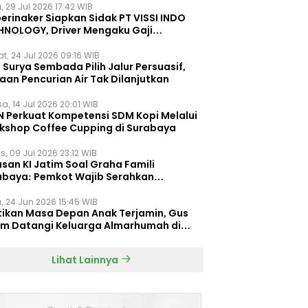
, 29 Jul 2026 17:42 WIB
erinaker Siapkan Sidak PT VISSI INDO
HNOLOGY, Driver Mengaku Gaji
otong Rp3 Juta
t, 24 Jul 2026 09:16 WIB
Surya Sembada Pilih Jalur Persuasif,
aan Pencurian Air Tak Dilanjutkan
a, 14 Jul 2026 20:01 WIB
N Perkuat Kompetensi SDM Kopi Melalui
kshop Coffee Cupping di Surabaya
s, 09 Jul 2026 23:12 WIB
san KI Jatim Soal Graha Famili
abaya: Pemkot Wajib Serahkan
umen Re-planning PT SAS
, 24 Jun 2026 15:45 WIB
tikan Masa Depan Anak Terjamin, Gus
im Datangi Keluarga Almarhumah di
orembun
Lihat Lainnya