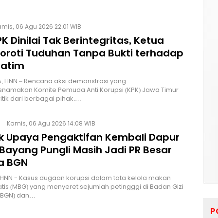
mis, 06 Agu 2026 22:01 WIB
K Dinilai Tak Berintegritas, Ketua
Soroti Tuduhan Tanpa Bukti terhadap
Jatim
, HNN – Rencana aksi demonstrasi yang
namakan Komite Pemuda Anti Korupsi (KPK) Jawa Timur
itik dari berbagai pihak.…
Kamis, 06 Agu 2026 14:08 WIB
lik Upaya Pengaktifan Kembali Dapur
Bayang Pungli Masih Jadi PR Besar
a BGN
HNN - Kasus dugaan korupsi dalam tata kelola makan
atis (MBG) yang menyeret sejumlah petingggi di Badan Gizi
 (BGN) dan…
P