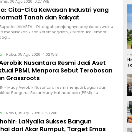
amis, 06 Agu 2026 10:27 WIB
a: Cita-Cita Kawasan Industri yang
ormati Tanah dan Rakyat
 Suparto JAKARTA – Di tengah panjangnya perjalanan waktu
p menyisakan kisah ketertinggalan, kini terbuka lembar
bagi…
a
Rabu, 05 Agu 2026 14:02 WIB
Sa
H
Aerobik Nusantara Resmi Jadi Aset
T
ektual PBMI, Menpora Sebut Terobosan
L
n Grassroots
NN – Muay Aerobik Nusantara resmi menjadi bagian dari
ektual Pengurus Besar Muaythai Indonesia (PBMI). Itu
a
Rabu, 05 Agu 2026 13:53 WIB
Thohir: LaNyalla Sukses Bangun
hai dari Akar Rumput, Target Emas