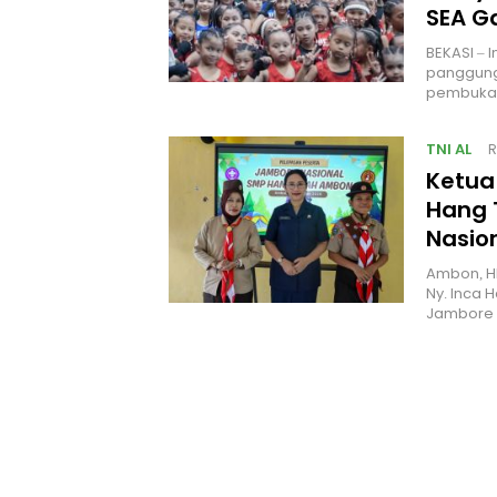
SEA 
BEKASI – 
panggung
pembukaa
TNI AL
R
Ketua
Hang 
Nasio
Ambon, H
Ny. Inca 
Jambore 