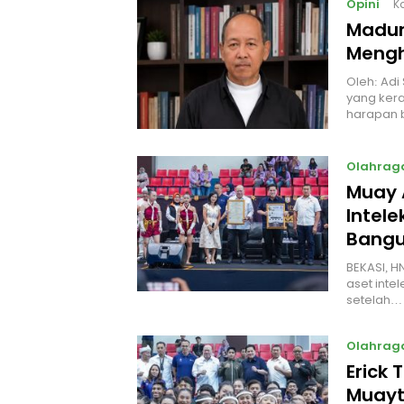
Opini
K
Madur
Mengh
Oleh: Adi
yang kera
harapan 
Olahrag
Muay 
Intel
Bangu
BEKASI, H
aset intel
setelah…
Olahrag
Erick 
Muayt