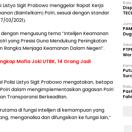
Rabu
i Listyo Sigit Prabowo menggelar Rapat Kerja
Disp
manan (Baintelkam) Polri, sesuai dengan standar
TEC
Dip
7/03/2021).
Juma
PAM 
ni dengan mengusung tema "Intelijen Keamanan
Dug
Polri yang Presisi Guna Mendukung Peningkatan
Selas
m Rangka Menjaga Keamanan Dalam Negeri".
PTP
Wor
ngkap Mafia Joki UTBK, 14 Orang Jadi
Kami
Putu
Sur
Dok
l Polisi Listyo Sigit Prabowo mengatakan, betapa
Rabu
 Polri dalam mengimplementasikan gagasan Polri
Pas
s dan Transparansi Berkeadilan.
Fah
Moj
terutama di fungsi intelijen di kemampuan yang
g, menganalisa dan difungsikan ke fungsi lain,"