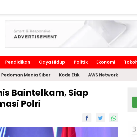
Pendidikan
Gaya Hidup
Politik
Ekonomi
Toko
Pedoman Media Siber
Kode Etik
AWS Network
nis Baintelkam, Siap
asi Polri