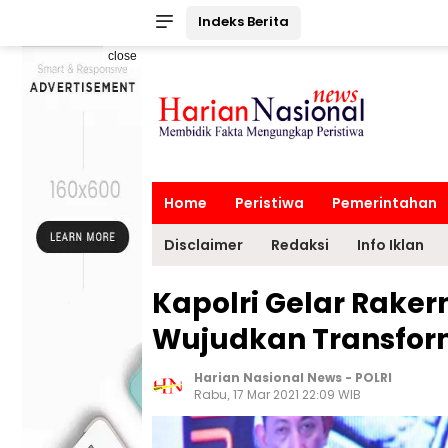
Indeks Berita
close
Home
Peristiwa
Pemerintahan
Disclaimer
Redaksi
Info Iklan
Kapolri Gelar Raker
Wujudkan Transform
Harian Nasional News
-
POLRI
Rabu, 17 Mar 2021 22:09 WIB