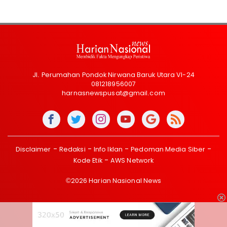
Jl. Perumahan Pondok Nirwana Baruk Utara VI-24
081218956007
harnasnewspusat@gmail.com
Disclaimer
Redaksi
Info Iklan
Pedoman Media Siber
Kode Etik
AWS Network
©2026 Harian Nasional News