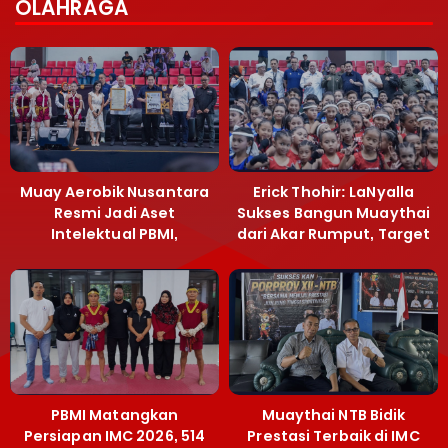
OLAHRAGA
Muay Aerobik Nusantara
Erick Thohir: LaNyalla
Resmi Jadi Aset
Sukses Bangun Muaythai
Intelektual PBMI,
dari Akar Rumput, Target
Menpora Sebut
Emas SEA Games
Terobosan Bangun
Grassroots
PBMI Matangkan
Muaythai NTB Bidik
Persiapan IMC 2026, 514
Prestasi Terbaik di IMC