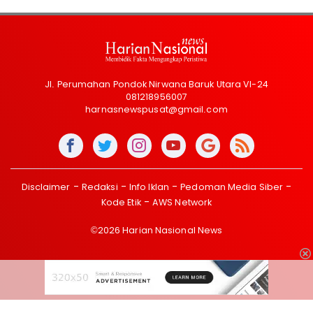
Jl. Perumahan Pondok Nirwana Baruk Utara VI-24
081218956007
harnasnewspusat@gmail.com
Disclaimer
Redaksi
Info Iklan
Pedoman Media Siber
Kode Etik
AWS Network
©2026 Harian Nasional News