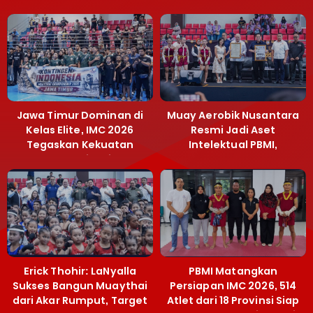
Jawa Timur Dominan di
Muay Aerobik Nusantara
Kelas Elite, IMC 2026
Resmi Jadi Aset
Tegaskan Kekuatan
Intelektual PBMI,
Muaythai Jatim
Menpora Sebut
Terobosan Bangun
Grassroots
Erick Thohir: LaNyalla
PBMI Matangkan
Sukses Bangun Muaythai
Persiapan IMC 2026, 514
dari Akar Rumput, Target
Atlet dari 18 Provinsi Siap