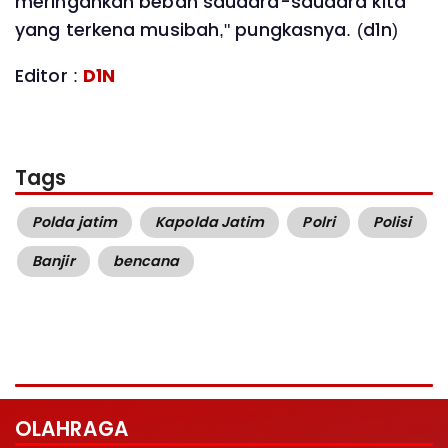
meringankan beban saudara-saudara kita
yang terkena musibah," pungkasnya. (d1n)
Editor :
D1N
Tags
Polda jatim
Kapolda Jatim
Polri
Polisi
Banjir
bencana
OLAHRAGA