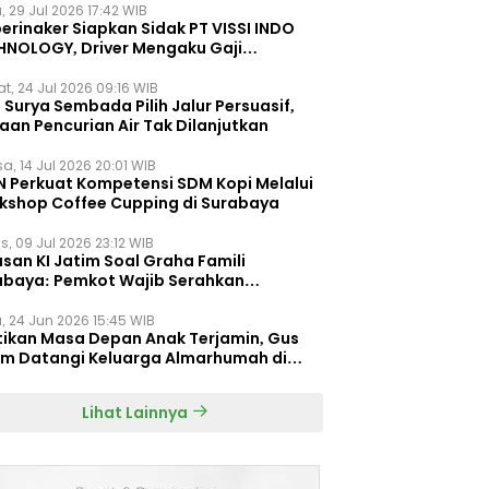
, 29 Jul 2026 17:42 WIB
erinaker Siapkan Sidak PT VISSI INDO
HNOLOGY, Driver Mengaku Gaji
otong Rp3 Juta
t, 24 Jul 2026 09:16 WIB
Surya Sembada Pilih Jalur Persuasif,
aan Pencurian Air Tak Dilanjutkan
a, 14 Jul 2026 20:01 WIB
N Perkuat Kompetensi SDM Kopi Melalui
kshop Coffee Cupping di Surabaya
s, 09 Jul 2026 23:12 WIB
san KI Jatim Soal Graha Famili
abaya: Pemkot Wajib Serahkan
umen Re-planning PT SAS
, 24 Jun 2026 15:45 WIB
tikan Masa Depan Anak Terjamin, Gus
im Datangi Keluarga Almarhumah di
orembun
Lihat Lainnya