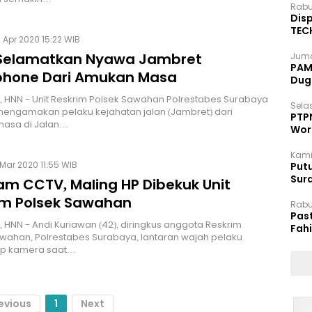
Rabu
Disp
TEC
 Apr 2020 15:22 WIB
Dip
i Selamatkan Nyawa Jambret
Juma
PAM 
hone Dari Amukan Masa
Dug
 HNN - Unit Reskrim Polsek Sawahan Polrestabes Surabaya
Selas
mengamakan pelaku kejahatan jalan (Jambret) dari
PTP
asa di Jalan…
Wor
Kami
 Mar 2020 11:55 WIB
Putu
Sur
am CCTV, Maling HP Dibekuk Unit
Dok
im Polsek Sawahan
Rabu
Pas
 HNN - Andi Kuriawan (42), diringkus anggota Reskrim
Fah
wahan, Polrestabes Surabaya, lantaran wajah pelaku
Moj
ap kamera saat…
evious
1
Next