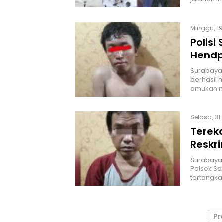
Minggu, 19
Polis
Hendp
Surabaya,
berhasil 
amukan m
Selasa, 31
Terek
Reskr
Surabaya,
Polsek Sa
tertangk
Pr