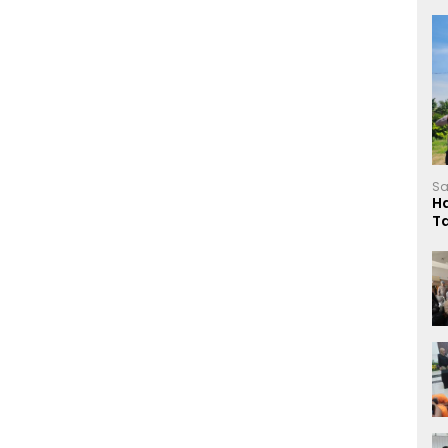
Sa
H
T
L