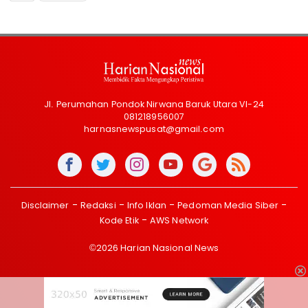
Jl. Perumahan Pondok Nirwana Baruk Utara VI-24
081218956007
harnasnewspusat@gmail.com
Disclaimer
Redaksi
Info Iklan
Pedoman Media Siber
Kode Etik
AWS Network
©2026 Harian Nasional News