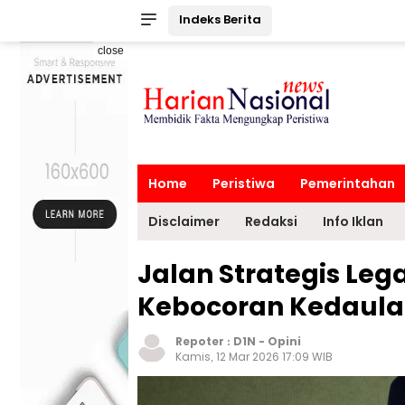
Indeks Berita
close
Home
Peristiwa
Pemerintahan
Disclaimer
Redaksi
Info Iklan
Jalan Strategis Le
Kebocoran Kedaula
Repoter :
D1N
-
Opini
Kamis, 12 Mar 2026 17:09 WIB