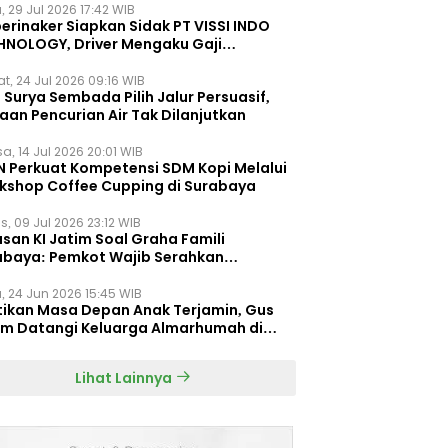
, 29 Jul 2026 17:42 WIB
erinaker Siapkan Sidak PT VISSI INDO
HNOLOGY, Driver Mengaku Gaji
otong Rp3 Juta
t, 24 Jul 2026 09:16 WIB
Surya Sembada Pilih Jalur Persuasif,
aan Pencurian Air Tak Dilanjutkan
a, 14 Jul 2026 20:01 WIB
N Perkuat Kompetensi SDM Kopi Melalui
kshop Coffee Cupping di Surabaya
s, 09 Jul 2026 23:12 WIB
san KI Jatim Soal Graha Famili
abaya: Pemkot Wajib Serahkan
umen Re-planning PT SAS
, 24 Jun 2026 15:45 WIB
tikan Masa Depan Anak Terjamin, Gus
im Datangi Keluarga Almarhumah di
orembun
Lihat Lainnya