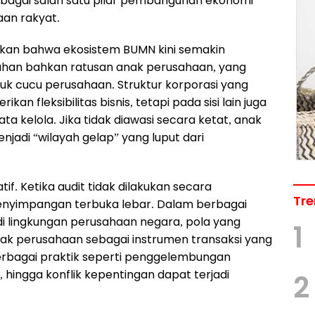
agai salah satu pilar pembangunan ekonomi
aan rakyat.
kkan bahwa ekosistem BUMN kini semakin
uhan bahkan ratusan anak perusahaan, yang
k cucu perusahaan. Struktur korporasi yang
ikan fleksibilitas bisnis, tetapi pada sisi lain juga
 kelola. Jika tidak diawasi secara ketat, anak
adi “wilayah gelap” yang luput dari
f. Ketika audit tidak dilakukan secara
Tre
enyimpangan terbuka lebar. Dalam berbagai
i lingkungan perusahaan negara, pola yang
1
ak perusahaan sebagai instrumen transaksi yang
 berbagai praktik seperti penggelembungan
 hingga konflik kepentingan dapat terjadi
2