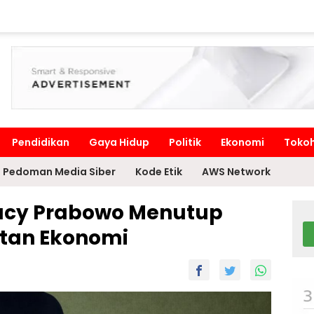
Pendidikan
Gaya Hidup
Politik
Ekonomi
Toko
Pedoman Media Siber
Kode Etik
AWS Network
gacy Prabowo Menutup
tan Ekonomi