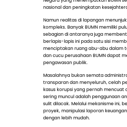
Negara yang menempatkan BUMN seb
nasional dan peningkatan kesejahter
Namun realitas di lapangan menunju
kompleks. Banyak BUMN memiliki pul
sebagian di antaranya juga membentu
berlapis-lapis ini pada satu sisi member
menciptakan ruang abu-abu dalam tata
dan cucu perusahaan BUMN dapat menj
pengawasan publik.
Masalahnya bukan semata administrati
transparan dan menyeluruh, celah p
kasus korupsi yang pernah mencuat d
sering muncul adalah penggunaan an
sulit dilacak. Melalui mekanisme ini,
proyek, manipulasi laporan keuangan,
dengan lebih mudah.