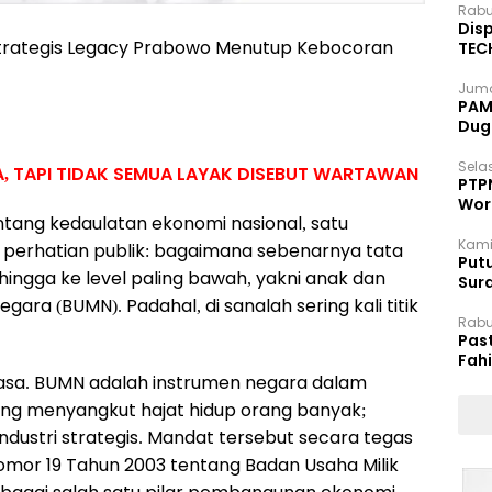
Rabu
Disp
 Strategis Legacy Prabowo Menutup Kebocoran
TEC
Dip
Juma
PAM 
Dug
Selas
A, TAPI TIDAK SEMUA LAYAK DISEBUT WARTAWAN
PTP
Wor
tang kedaulatan ekonomi nasional, satu
Kami
i perhatian publik: bagaimana sebenarnya tata
Putu
hingga ke level paling bawah, yakni anak dan
Sur
Dok
ara (BUMN). Padahal, di sanalah sering kali titik
Rabu
Pas
Fah
Moj
iasa. BUMN adalah instrumen negara dalam
ang menyangkut hajat hidup orang banyak;
 industri strategis. Mandat tersebut secara tegas
or 19 Tahun 2003 tentang Badan Usaha Milik