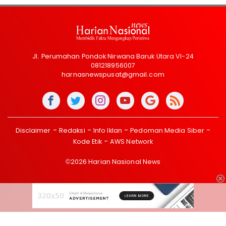
Jl. Perumahan Pondok Nirwana Baruk Utara VI-24
081218956007
harnasnewspusat@gmail.com
Disclaimer
Redaksi
Info Iklan
Pedoman Media Siber
Kode Etik
AWS Network
©2026 Harian Nasional News