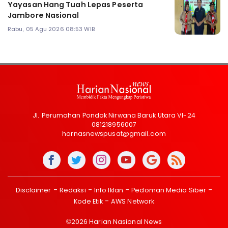
Yayasan Hang Tuah Lepas Peserta
Jambore Nasional
Rabu, 05 Agu 2026 08:53 WIB
Jl. Perumahan Pondok Nirwana Baruk Utara VI-24
081218956007
harnasnewspusat@gmail.com
Disclaimer
Redaksi
Info Iklan
Pedoman Media Siber
Kode Etik
AWS Network
©2026 Harian Nasional News