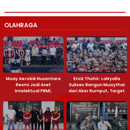
OLAHRAGA
Muay Aerobik Nusantara
Erick Thohir: LaNyalla
Resmi Jadi Aset
Sukses Bangun Muaythai
Intelektual PBMI,
dari Akar Rumput, Target
Menpora Sebut
Emas SEA Games
Terobosan Bangun
Grassroots