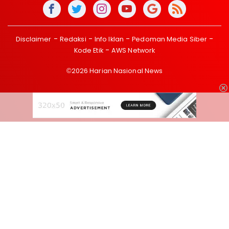
Disclaimer
Redaksi
Info Iklan
Pedoman Media Siber
Kode Etik
AWS Network
©2026 Harian Nasional News