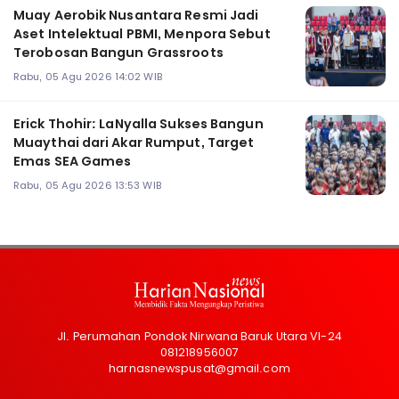
Muay Aerobik Nusantara Resmi Jadi
Aset Intelektual PBMI, Menpora Sebut
Terobosan Bangun Grassroots
Rabu, 05 Agu 2026 14:02 WIB
Erick Thohir: LaNyalla Sukses Bangun
Muaythai dari Akar Rumput, Target
Emas SEA Games
Rabu, 05 Agu 2026 13:53 WIB
Jl. Perumahan Pondok Nirwana Baruk Utara VI-24
081218956007
harnasnewspusat@gmail.com