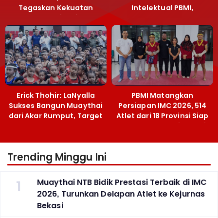
Tegaskan Kekuatan
Intelektual PBMI,
Muaythai Jatim
Menpora Sebut
Terobosan Bangun
Grassroots
Erick Thohir: LaNyalla
PBMI Matangkan
Sukses Bangun Muaythai
Persiapan IMC 2026, 514
dari Akar Rumput, Target
Atlet dari 18 Provinsi Siap
Emas SEA Games
Berlaga Besok di Bekasi
Trending Minggu Ini
1
Muaythai NTB Bidik Prestasi Terbaik di IMC
2026, Turunkan Delapan Atlet ke Kejurnas
Bekasi