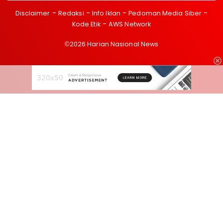
Disclaimer
Redaksi
Info Iklan
Pedoman Media Siber
Kode Etik
AWS Network
©2026 Harian Nasional News