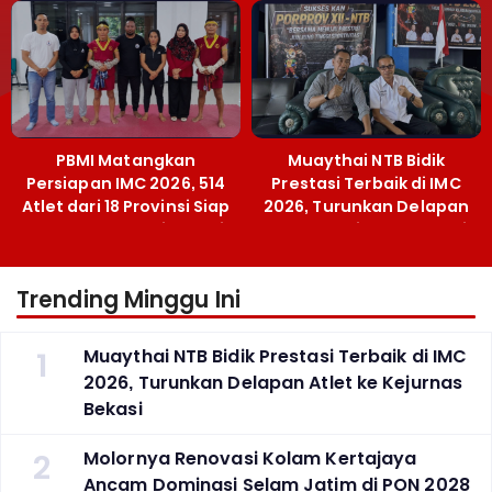
Terobosan Bangun
Grassroots
PBMI Matangkan
Muaythai NTB Bidik
Persiapan IMC 2026, 514
Prestasi Terbaik di IMC
Atlet dari 18 Provinsi Siap
2026, Turunkan Delapan
Berlaga Besok di Bekasi
Atlet ke Kejurnas Bekasi
Trending Minggu Ini
1
Muaythai NTB Bidik Prestasi Terbaik di IMC
2026, Turunkan Delapan Atlet ke Kejurnas
Bekasi
2
Molornya Renovasi Kolam Kertajaya
Ancam Dominasi Selam Jatim di PON 2028