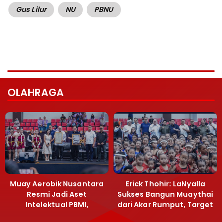
Gus Lilur
NU
PBNU
OLAHRAGA
Muay Aerobik Nusantara
Erick Thohir: LaNyalla
Resmi Jadi Aset
Sukses Bangun Muaythai
Intelektual PBMI,
dari Akar Rumput, Target
Menpora Sebut
Emas SEA Games