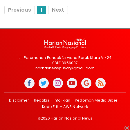
Previous
1
Next
Jl. Perumahan Pondok Nirwana Baruk Utara VI-24
081218956007
harnasnewspusat@gmail.com
Disclaimer
Redaksi
Info Iklan
Pedoman Media Siber
Kode Etik
AWS Network
©2026 Harian Nasional News