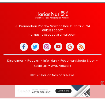
Jl. Perumahan Pondok Nirwana Baruk Utara VI-24
081218956007
harnasnewspusat@gmail.com
Disclaimer
Redaksi
Info Iklan
Pedoman Media Siber
Kode Etik
AWS Network
©2026 Harian Nasional News