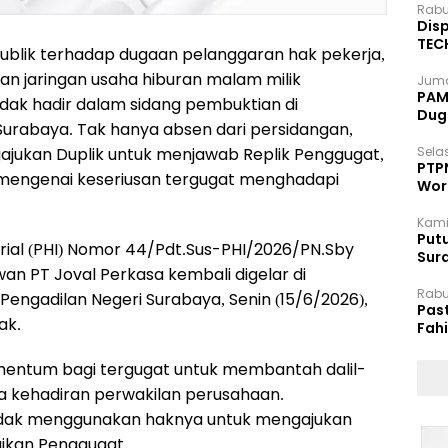
Rabu
Disp
TEC
ublik terhadap dugaan pelanggaran hak pekerja,
Dip
an jaringan usaha hiburan malam milik
Juma
PAM 
idak hadir dalam sidang pembuktian di
Dug
 Surabaya. Tak hanya absen dari persidangan,
ajukan Duplik untuk menjawab Replik Penggugat,
Selas
PTP
engenai keseriusan tergugat menghadapi
Wor
Kami
Putu
trial (PHI) Nomor 44/Pdt.Sus-PHI/2026/PN.Sby
Sur
an PT Joval Perkasa kembali digelar di
Dok
Rabu
Pengadilan Negeri Surabaya, Senin (15/6/2026),
Pas
ak.
Fah
Moj
mentum bagi tergugat untuk membantah dalil-
pa kehadiran perwakilan perusahaan.
tidak menggunakan haknya untuk mengajukan
aikan Penggugat.