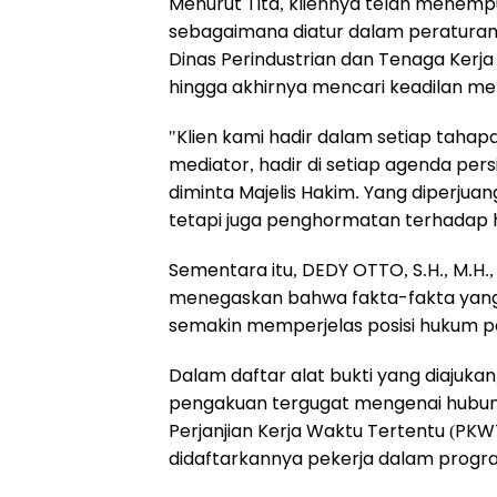
Menurut Tita, kliennya telah menem
sebagaimana diatur dalam peraturan
Dinas Perindustrian dan Tenaga Kerja
hingga akhirnya mencari keadilan mel
"Klien kami hadir dalam setiap tahap
mediator, hadir di setiap agenda pe
diminta Majelis Hakim. Yang diperjuan
tetapi juga penghormatan terhadap 
Sementara itu, DEDY OTTO, S.H., M.H.
menegaskan bahwa fakta-fakta yang 
semakin memperjelas posisi hukum p
Dalam daftar alat bukti yang diajuk
pengakuan tergugat mengenai hubunga
Perjanjian Kerja Waktu Tertentu (PKWT
didaftarkannya pekerja dalam progr