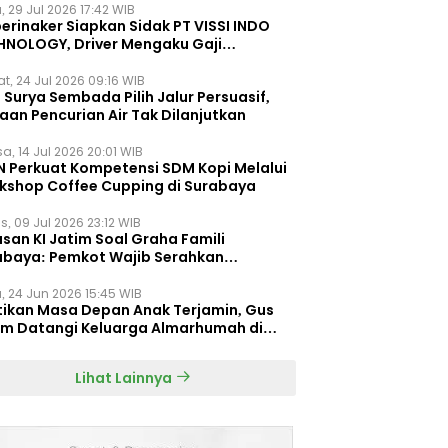
, 29 Jul 2026 17:42 WIB
erinaker Siapkan Sidak PT VISSI INDO
HNOLOGY, Driver Mengaku Gaji
otong Rp3 Juta
t, 24 Jul 2026 09:16 WIB
Surya Sembada Pilih Jalur Persuasif,
aan Pencurian Air Tak Dilanjutkan
a, 14 Jul 2026 20:01 WIB
N Perkuat Kompetensi SDM Kopi Melalui
kshop Coffee Cupping di Surabaya
s, 09 Jul 2026 23:12 WIB
san KI Jatim Soal Graha Famili
abaya: Pemkot Wajib Serahkan
umen Re-planning PT SAS
, 24 Jun 2026 15:45 WIB
tikan Masa Depan Anak Terjamin, Gus
im Datangi Keluarga Almarhumah di
orembun
Lihat Lainnya