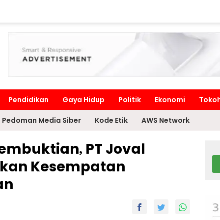
Pendidikan
Gaya Hidup
Politik
Ekonomi
Toko
Pedoman Media Siber
Kode Etik
AWS Network
embuktian, PT Joval
aikan Kesempatan
an