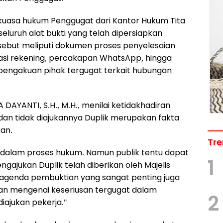
 kuasa hukum Penggugat dari Kantor Hukum Tita
luruh alat bukti yang telah dipersiapkan
rsebut meliputi dokumen proses penyelesaian
tasi rekening, percakapan WhatsApp, hingga
ngakuan pihak tergugat terkait hubungan
AYANTI, S.H., M.H., menilai ketidakhadiran
an tidak diajukannya Duplik merupakan fakta
kan.
Tre
 dalam proses hukum. Namun publik tentu dapat
1
gajukan Duplik telah diberikan oleh Majelis
a agenda pembuktian yang sangat penting juga
aan mengenai keseriusan tergugat dalam
2
iajukan pekerja."