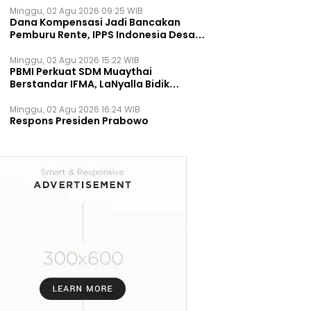
Minggu, 02 Agu 2026 09:25 WIB
Dana Kompensasi Jadi Bancakan
Pemburu Rente, IPPS Indonesia Desak
TPST Bantargebang Ditutup
Permanen
Minggu, 02 Agu 2026 15:22 WIB
PBMI Perkuat SDM Muaythai
Berstandar IFMA, LaNyalla Bidik
Prestasi Dunia
Minggu, 02 Agu 2026 16:24 WIB
Respons Presiden Prabowo