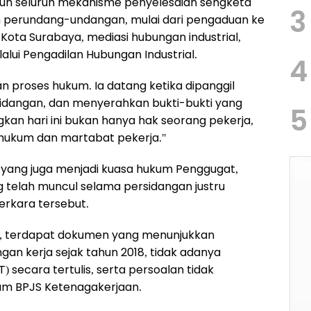
puh seluruh mekanisme penyelesaian sengketa
3
 perundang-undangan, mulai dari pengaduan ke
 Kota Surabaya, mediasi hubungan industrial,
alui Pengadilan Hubungan Industrial.
4
an proses hukum. Ia datang ketika dipanggil
rsidangan, dan menyerahkan bukti-bukti yang
5
gkan hari ini bukan hanya hak seorang pekerja,
hukum dan martabat pekerja."
, yang juga menjadi kuasa hukum Penggugat,
telah muncul selama persidangan justru
erkara tersebut.
an, terdapat dokumen yang menunjukkan
n kerja sejak tahun 2018, tidak adanya
) secara tertulis, serta persoalan tidak
am BPJS Ketenagakerjaan.