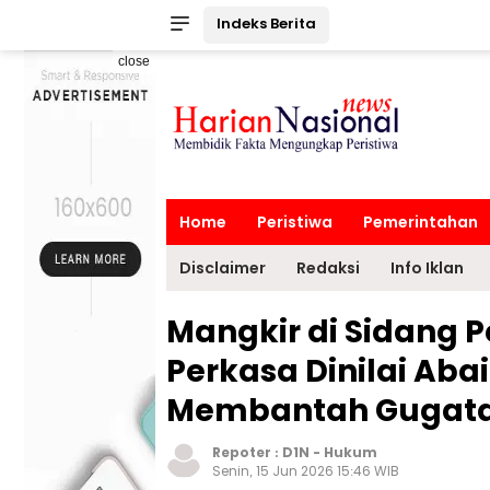
Indeks Berita
close
Home
Peristiwa
Pemerintahan
Disclaimer
Redaksi
Info Iklan
Mangkir di Sidang P
Perkasa Dinilai Ab
Membantah Gugat
Repoter :
D1N
-
Hukum
Senin, 15 Jun 2026 15:46 WIB