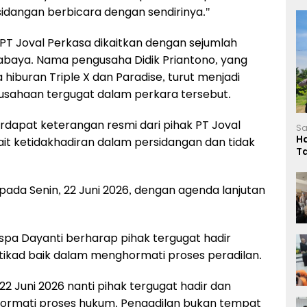
rsidangan berbicara dengan sendirinya."
 PT Joval Perkasa dikaitkan dengan sejumlah
abaya. Nama pengusaha Didik Priantono, yang
 hiburan Triple X dan Paradise, turut menjadi
usahaan tergugat dalam perkara tersebut.
terdapat keterangan resmi dari pihak PT Joval
Sa
H
ait ketidakhadiran dalam persidangan dan tidak
T
L
 pada Senin, 22 Juni 2026, dengan agenda lanjutan
aspa Dayanti berharap pihak tergugat hadir
tikad baik dalam menghormati proses peradilan.
2 Juni 2026 nanti pihak tergugat hadir dan
hormati proses hukum. Pengadilan bukan tempat