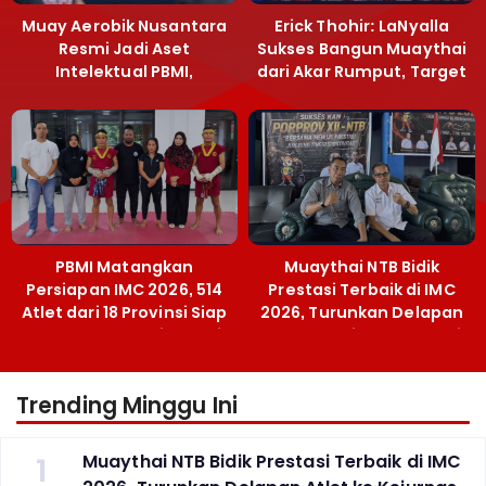
Muay Aerobik Nusantara
Erick Thohir: LaNyalla
Resmi Jadi Aset
Sukses Bangun Muaythai
Intelektual PBMI,
dari Akar Rumput, Target
Menpora Sebut
Emas SEA Games
Terobosan Bangun
Grassroots
PBMI Matangkan
Muaythai NTB Bidik
Persiapan IMC 2026, 514
Prestasi Terbaik di IMC
Atlet dari 18 Provinsi Siap
2026, Turunkan Delapan
Berlaga Besok di Bekasi
Atlet ke Kejurnas Bekasi
Trending Minggu Ini
1
Muaythai NTB Bidik Prestasi Terbaik di IMC