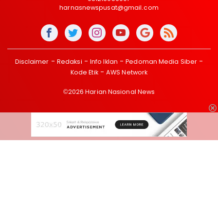
harnasnewspusat@gmail.com
Disclaimer
Redaksi
Info Iklan
Pedoman Media Siber
Kode Etik
AWS Network
©2026 Harian Nasional News