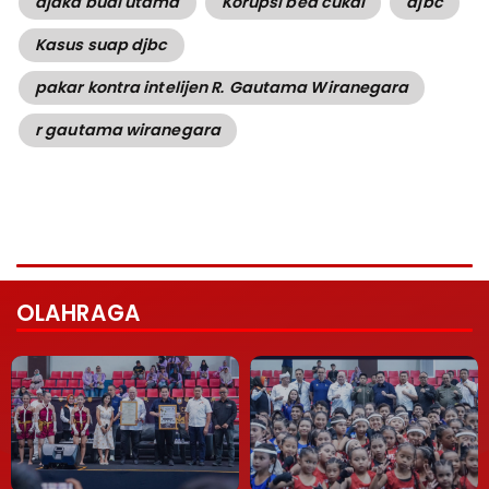
djaka budi utama
Korupsi bea cukai
djbc
Kasus suap djbc
pakar kontra intelijen R. Gautama Wiranegara
r gautama wiranegara
OLAHRAGA