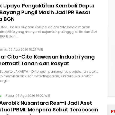
lik Upaya Pengaktifan Kembali Dapur
Bayang Pungli Masih Jadi PR Besar
a BGN
HNN - Kasus dugaan korupsi dalam tata kelola makan
atis (MBG) yang menyeret sejumlah petingggi di Badan Gizi
 (BGN) dan…
amis, 06 Agu 2026 10:27 WIB
a: Cita-Cita Kawasan Industri yang
ormati Tanah dan Rakyat
 Suparto JAKARTA – Di tengah panjangnya perjalanan waktu
p menyisakan kisah ketertinggalan, kini terbuka lembar
bagi…
a
Rabu, 05 Agu 2026 14:02 WIB
Aerobik Nusantara Resmi Jadi Aset
ektual PBMI, Menpora Sebut Terobosan
P