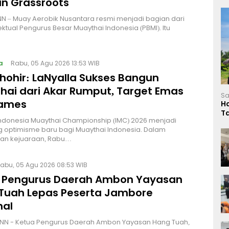
n Grassroots
NN – Muay Aerobik Nusantara resmi menjadi bagian dari
ektual Pengurus Besar Muaythai Indonesia (PBMI). Itu
a
Rabu, 05 Agu 2026 13:53 WIB
Thohir: LaNyalla Sukses Bangun
hai dari Akar Rumput, Target Emas
Sa
Games
H
T
Indonesia Muaythai Championship (IMC) 2026 menjadi
L
 optimisme baru bagi Muaythai Indonesia. Dalam
n kejuaraan, Rabu…
abu, 05 Agu 2026 08:53 WIB
 Pengurus Daerah Ambon Yayasan
Tuah Lepas Peserta Jambore
nal
NN - Ketua Pengurus Daerah Ambon Yayasan Hang Tuah,