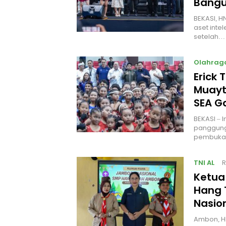
Bangu
BEKASI, H
aset intel
setelah…
Olahrag
Erick 
Muayt
SEA 
BEKASI – 
panggung
pembukaa
TNI AL
R
Ketua
Hang 
Nasio
Ambon, H