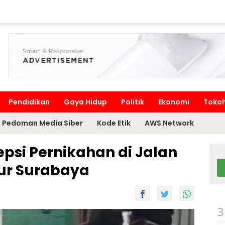
Pendidikan
Gaya Hidup
Politik
Ekonomi
Toko
Pedoman Media Siber
Kode Etik
AWS Network
epsi Pernikahan di Jalan
r Surabaya