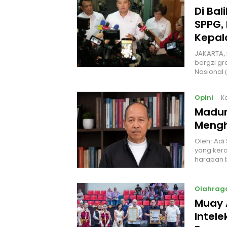
Di Ba
SPPG, 
Kepal
JAKARTA, 
bergzi gr
Nasional
Opini
K
Madur
Mengh
Oleh: Adi
yang kera
harapan 
Olahrag
Muay 
Intel