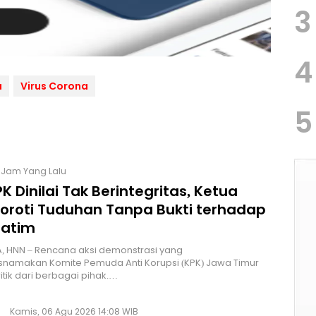
3
4
a
Virus Corona
5
7 Jam Yang Lalu
K Dinilai Tak Berintegritas, Ketua
Soroti Tuduhan Tanpa Bukti terhadap
Jatim
, HNN – Rencana aksi demonstrasi yang
namakan Komite Pemuda Anti Korupsi (KPK) Jawa Timur
itik dari berbagai pihak.…
Kamis, 06 Agu 2026 14:08 WIB