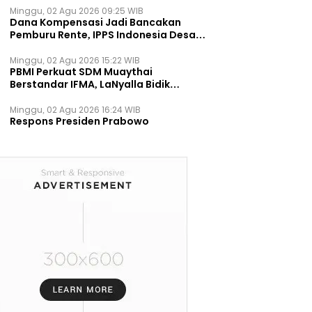
Minggu, 02 Agu 2026 09:25 WIB
Dana Kompensasi Jadi Bancakan
Pemburu Rente, IPPS Indonesia Desak
TPST Bantargebang Ditutup
Permanen
Minggu, 02 Agu 2026 15:22 WIB
PBMI Perkuat SDM Muaythai
Berstandar IFMA, LaNyalla Bidik
Prestasi Dunia
Minggu, 02 Agu 2026 16:24 WIB
Respons Presiden Prabowo