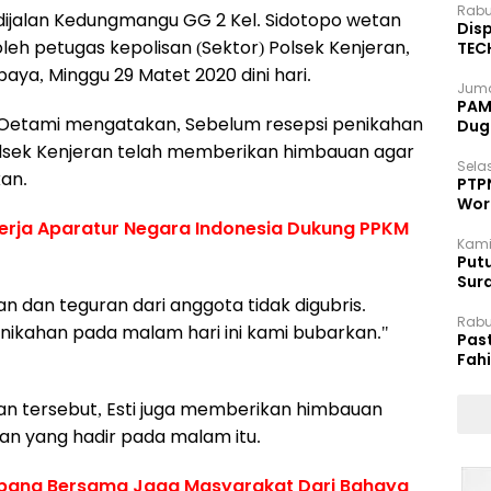
Rabu
dijalan Kedungmangu GG 2 Kel. Sidotopo wetan
Disp
leh petugas kepolisan (Sektor) Polsek Kenjeran,
TEC
Dip
aya, Minggu 29 Matet 2020 dini hari.
Juma
PAM 
a Oetami mengatakan, Sebelum resepsi penikahan
Dug
lsek Kenjeran telah memberikan himbauan agar
Selas
kan.
PTP
Wor
rja Aparatur Negara Indonesia Dukung PPKM
Kami
Putu
Sur
Dok
n dan teguran dari anggota tidak digubris.
Rabu
nikahan pada malam hari ini kami bubarkan."
Pas
Fah
Moj
an tersebut, Esti juga memberikan himbauan
n yang hadir pada malam itu.
pang Bersama Jaga Masyarakat Dari Bahaya