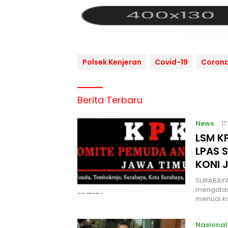
Polsek Kenjeran
Covid-19
Coron
Berita Terbaru
News
1
LSM KP
LPAS 
KONI 
SURABAYA
mengatas
menuai kr
Nasional