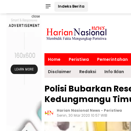
Indeks Berita
close
Home
Peristiwa
Pemerintahan
Disclaimer
Redaksi
Info Iklan
Polisi Bubarkan Res
Kedungmangu Timu
Harian Nasional News
-
Peristiwa
Senin, 30 Mar 2020 10:57 WIB