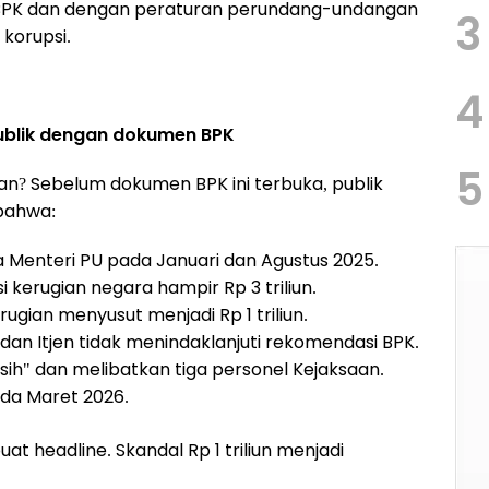
BPK dan dengan peraturan perundang-undangan
3
korupsi.
4
ublik dengan dokumen BPK
5
an? Sebelum dokumen BPK ini terbuka, publik
bahwa:
 Menteri PU pada Januari dan Agustus 2025.
 kerugian negara hampir Rp 3 triliun.
gian menyusut menjadi Rp 1 triliun.
an Itjen tidak menindaklanjuti rekomendasi BPK.
sih" dan melibatkan tiga personel Kejaksaan.
ada Maret 2026.
t headline. Skandal Rp 1 triliun menjadi