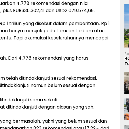
uarkan 4.778 rekomendasi dengan nilai
n), plus EUR335.302,41 dan USD2.079.574,69.
Rp 1 triliun yang disebut dalam pemberitaan. Rp 1
kinan hanya merujuk pada temuan terbaru atau
rtentu. Tapi akumulasi keseluruhannya mencapai
Sa
dah. Dari 4.778 rekomendasi yang harus
H
T
L
im telah ditindaklanjuti sesuai rekomendasi.
ditindaklanjuti namun belum sesuai dengan
tindaklanjuti sama sekali.
at ditindaklanjuti dengan alasan yang sah.
yang bermasalah, yakni yang belum sesuai dan
ta mendapatkan 823 rekomendasi atau 17,22% dari