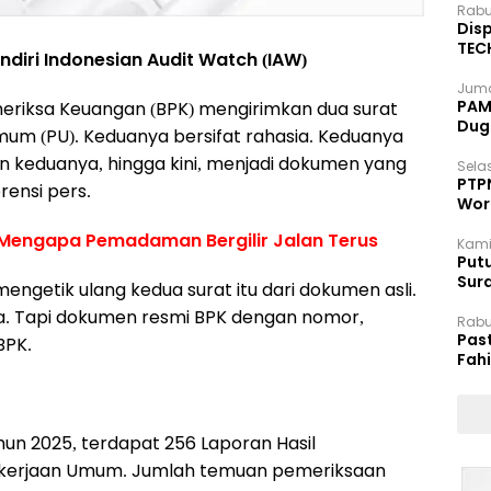
Rabu
Disp
TEC
endiri Indonesian Audit Watch (IAW)
Dip
Juma
PAM 
eriksa Keuangan (BPK) mengirimkan dua surat
Dug
um (PU). Keduanya bersifat rahasia. Keduanya
 keduanya, hingga kini, menjadi dokumen yang
Selas
PTP
rensi pers.
Wor
us Mengapa Pemadaman Bergilir Jalan Terus
Kami
Putu
Sur
ngetik ulang kedua surat itu dari dokumen asli.
Dok
ia. Tapi dokumen resmi BPK dengan nomor,
Rabu
Pas
BPK.
Fah
Moj
hun 2025, terdapat 256 Laporan Hasil
Pekerjaan Umum. Jumlah temuan pemeriksaan