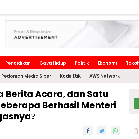
Pendidikan
Gaya Hidup
Politik
Ekonomi
Toko
Pedoman Media Siber
Kode Etik
AWS Network
 Berita Acara, dan Satu
Seberapa Berhasil Menteri
gasnya?