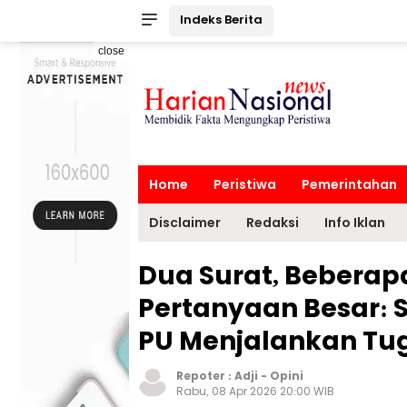
Indeks Berita
close
Home
Peristiwa
Pemerintahan
Disclaimer
Redaksi
Info Iklan
Dua Surat, Beberapa
Pertanyaan Besar: 
PU Menjalankan Tu
Repoter :
Adji
-
Opini
Rabu, 08 Apr 2026 20:00 WIB