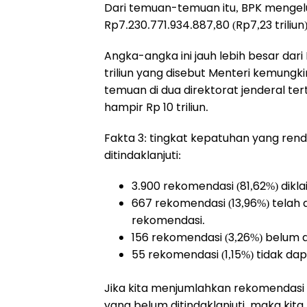
Dari temuan-temuan itu, BPK mengel
Rp7.230.771.934.887,80 (Rp7,23 triliu
Angka-angka ini jauh lebih besar dari 
triliun yang disebut Menteri kemung
temuan di dua direktorat jenderal te
hampir Rp 10 triliun.
Fakta 3: tingkat kepatuhan yang ren
ditindaklanjuti:
3.900 rekomendasi (81,62%) dikla
667 rekomendasi (13,96%) telah 
rekomendasi.
156 rekomendasi (3,26%) belum di
55 rekomendasi (1,15%) tidak dap
Jika kita menjumlahkan rekomendasi 
yang belum ditindaklanjuti, maka ki