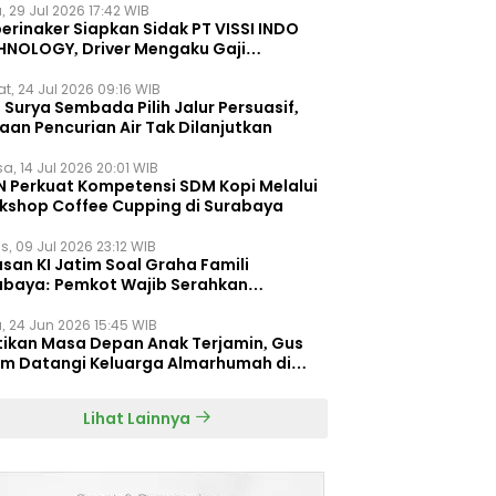
, 29 Jul 2026 17:42 WIB
erinaker Siapkan Sidak PT VISSI INDO
HNOLOGY, Driver Mengaku Gaji
otong Rp3 Juta
t, 24 Jul 2026 09:16 WIB
Surya Sembada Pilih Jalur Persuasif,
aan Pencurian Air Tak Dilanjutkan
a, 14 Jul 2026 20:01 WIB
N Perkuat Kompetensi SDM Kopi Melalui
kshop Coffee Cupping di Surabaya
s, 09 Jul 2026 23:12 WIB
san KI Jatim Soal Graha Famili
abaya: Pemkot Wajib Serahkan
umen Re-planning PT SAS
, 24 Jun 2026 15:45 WIB
tikan Masa Depan Anak Terjamin, Gus
im Datangi Keluarga Almarhumah di
orembun
Lihat Lainnya