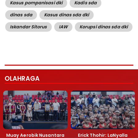
Kasus pompanisasi dki
Kadis sda
dinas sda
Kasus dinas sda dki
Iskandar Sitorus
IAW
Korupsi dinas sda dki
OLAHRAGA
Muay Aerobik Nusantara
Erick Thohir: LaNyalla