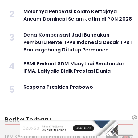
2
Molornya Renovasi Kolam Kertajaya
Ancam Dominasi Selam Jatim di PON 2028
3
Dana Kompensasi Jadi Bancakan
Pemburu Rente, IPPS Indonesia Desak TPST
Bantargebang Ditutup Permanen
4
PBMI Perkuat SDM Muaythai Berstandar
IFMA, LaNyalla Bidik Prestasi Dunia
5
Respons Presiden Prabowo
Berita Terbaru
LSM KPK Dinilai Tak Berintegritas, Ketua