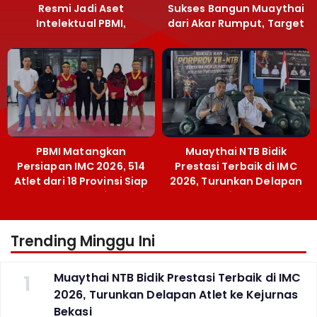
Resmi Jadi Aset
Sukses Bangun Muaythai
Intelektual PBMI,
dari Akar Rumput, Target
Menpora Sebut
Emas SEA Games
Terobosan Bangun
Grassroots
PBMI Matangkan
Muaythai NTB Bidik
Persiapan IMC 2026, 514
Prestasi Terbaik di IMC
Atlet dari 18 Provinsi Siap
2026, Turunkan Delapan
Berlaga Besok di Bekasi
Atlet ke Kejurnas Bekasi
Trending Minggu Ini
1
Muaythai NTB Bidik Prestasi Terbaik di IMC
2026, Turunkan Delapan Atlet ke Kejurnas
Bekasi