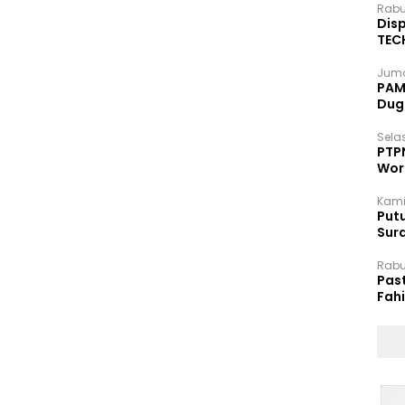
Rabu
Disp
TEC
Dip
Juma
PAM 
Dug
Selas
PTP
Wor
Kami
Putu
Sur
Dok
Rabu
Pas
Fah
Moj