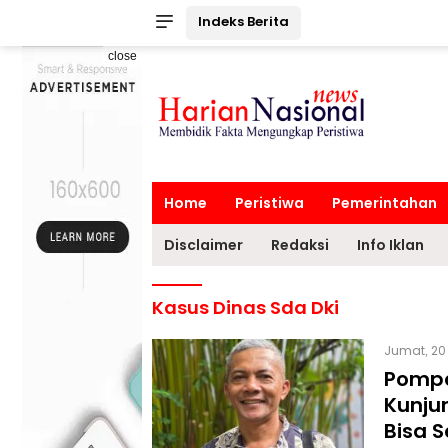
Indeks Berita
close
Home
Peristiwa
Pemerintahan
Disclaimer
Redaksi
Info Iklan
Kasus Dinas Sda Dki
Jumat, 20 
Pompa
Kunju
Bisa S