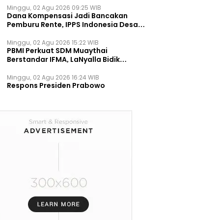
Minggu, 02 Agu 2026 09:25 WIB
Dana Kompensasi Jadi Bancakan
Pemburu Rente, IPPS Indonesia Desak
TPST Bantargebang Ditutup
Permanen
Minggu, 02 Agu 2026 15:22 WIB
PBMI Perkuat SDM Muaythai
Berstandar IFMA, LaNyalla Bidik
Prestasi Dunia
Minggu, 02 Agu 2026 16:24 WIB
Respons Presiden Prabowo