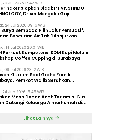
, 29 Jul 2026 17:42 WIB
erinaker Siapkan Sidak PT VISSI INDO
HNOLOGY, Driver Mengaku Gaji
otong Rp3 Juta
t, 24 Jul 2026 09:16 WIB
Surya Sembada Pilih Jalur Persuasif,
aan Pencurian Air Tak Dilanjutkan
a, 14 Jul 2026 20:01 WIB
N Perkuat Kompetensi SDM Kopi Melalui
kshop Coffee Cupping di Surabaya
s, 09 Jul 2026 23:12 WIB
san KI Jatim Soal Graha Famili
abaya: Pemkot Wajib Serahkan
umen Re-planning PT SAS
, 24 Jun 2026 15:45 WIB
tikan Masa Depan Anak Terjamin, Gus
im Datangi Keluarga Almarhumah di
orembun
Lihat Lainnya