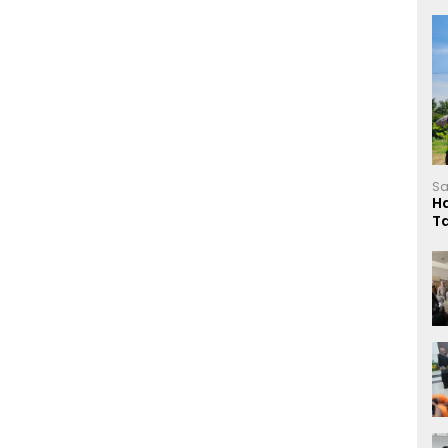
Sa
H
T
L