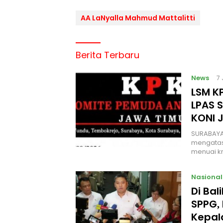
AA LaNyalla Mahmud Mattalitti
Berita Terbaru
News
7
LSM KP
LPAS 
KONI 
SURABAYA
mengatas
menuai kr
Nasional
Di Ba
SPPG, 
Kepal