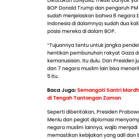
Dikatakan LaNyalla, meski banyak y
BOP Donald Trump dan pengaruh PM 
sudah menjelaskan bahwa 8 negara 
Indonesia di dalamnya) sudah dua k
posisi mereka di dalam BOP.
“Tujuannya tentu untuk jangka pend
hentikan pembunuhan rakyat Gaza d
kemanusiaan. Itu dulu. Dan Presiden ju
dan 7 negara muslim lain bisa menarik 
5 itu.
Baca Juga:
Semangati Santri Mardho
di Tengah Tantangan Zaman
Seperti diberitakan, Presiden Prab
Menlu dan pegiat diplomasi menyampai
negara muslim lainnya, wajib menjad
memastikan kebijakan yang adil dan 