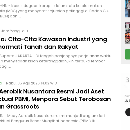
HNN - Kasus dugaan korupsi dalam tata kelola makan
atis (MBG) yang menyeret sejumlah petingggi di Badan Gizi
 (BGN) dan…
9 Jam Yang Lalu
a: Cita-Cita Kawasan Industri yang
ormati Tanah dan Rakyat
 Suparto JAKARTA – Di tengah panjangnya perjalanan waktu
p menyisakan kisah ketertinggalan, kini terbuka lembar
bagi…
a
Rabu, 05 Agu 2026 14:02 WIB
Aerobik Nusantara Resmi Jadi Aset
ektual PBMI, Menpora Sebut Terobosan
n Grassroots
NN – Muay Aerobik Nusantara resmi menjadi bagian dari
ektual Pengurus Besar Muaythai Indonesia (PBMI). Itu