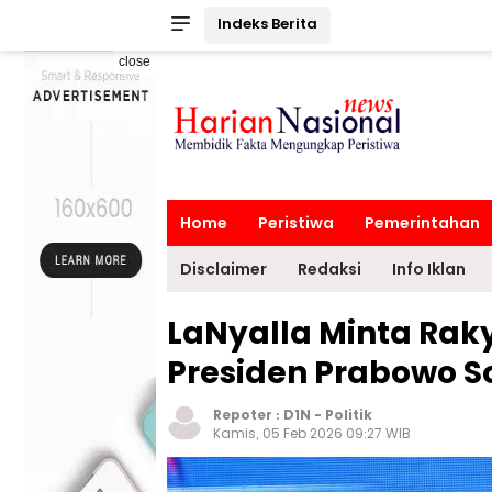
Indeks Berita
close
Home
Peristiwa
Pemerintahan
Disclaimer
Redaksi
Info Iklan
LaNyalla Minta Ra
Presiden Prabowo S
Repoter :
D1N
-
Politik
Kamis, 05 Feb 2026 09:27 WIB