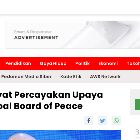
Pendidikan
Gaya Hidup
Politik
Ekonomi
Toko
Pedoman Media Siber
Kode Etik
AWS Network
kyat Percayakan Upaya
oal Board of Peace