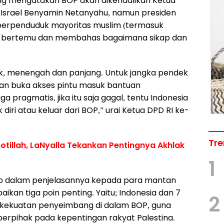
ang mengatakan BOP akan dikendalikan Ketua
Israel Benyamin Netanyahu, namun presiden
berpenduduk mayoritas muslim (termasuk
ali bertemu dan membahas bagaimana sikap dan
ek, menengah dan panjang. Untuk jangka pendek
an buka akses pintu masuk bantuan
ga pragmatis, jika itu saja gagal, tentu Indonesia
diri atau keluar dari BOP,” urai Ketua DPD RI ke-
Tre
tillah, LaNyalla Tekankan Pentingnya Akhlak
1
owo dalam penjelasannya kepada para mantan
kan tiga poin penting. Yaitu; Indonesia dan 7
2
i kekuatan penyeimbang di dalam BOP, guna
berpihak pada kepentingan rakyat Palestina.