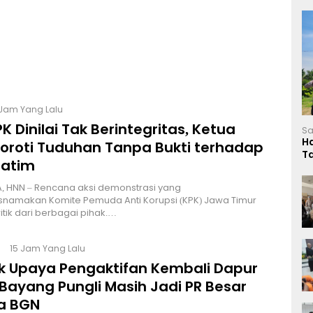
 Jam Yang Lalu
K Dinilai Tak Berintegritas, Ketua
Sa
H
Soroti Tuduhan Tanpa Bukti terhadap
T
Jatim
L
, HNN – Rencana aksi demonstrasi yang
namakan Komite Pemuda Anti Korupsi (KPK) Jawa Timur
itik dari berbagai pihak.…
15 Jam Yang Lalu
lik Upaya Pengaktifan Kembali Dapur
Bayang Pungli Masih Jadi PR Besar
a BGN