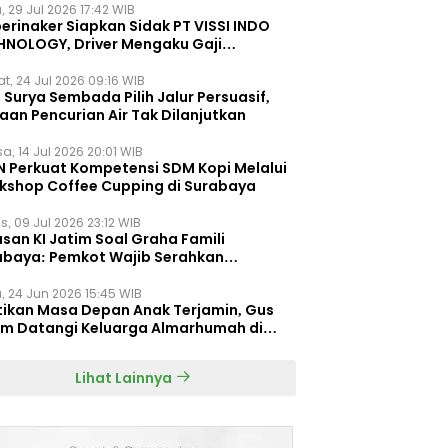
, 29 Jul 2026 17:42 WIB
erinaker Siapkan Sidak PT VISSI INDO
HNOLOGY, Driver Mengaku Gaji
otong Rp3 Juta
t, 24 Jul 2026 09:16 WIB
Surya Sembada Pilih Jalur Persuasif,
aan Pencurian Air Tak Dilanjutkan
a, 14 Jul 2026 20:01 WIB
N Perkuat Kompetensi SDM Kopi Melalui
kshop Coffee Cupping di Surabaya
s, 09 Jul 2026 23:12 WIB
san KI Jatim Soal Graha Famili
abaya: Pemkot Wajib Serahkan
umen Re-planning PT SAS
, 24 Jun 2026 15:45 WIB
tikan Masa Depan Anak Terjamin, Gus
im Datangi Keluarga Almarhumah di
orembun
Lihat Lainnya