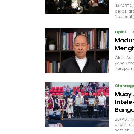
JAKARTA, 
bergzi gr
Nasional
Opini
1
Madur
Mengh
Oleh: Adi
yang kera
harapan 
Olahrag
Muay 
Intel
Bangu
BEKASI, H
aset intel
setelah…