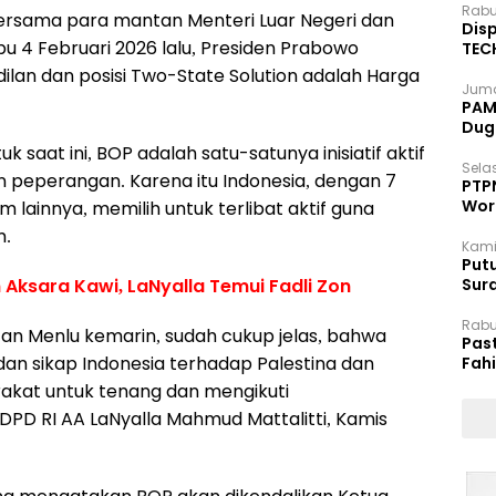
Rabu
rsama para mantan Menteri Luar Negeri dan
Disp
bu 4 Februari 2026 lalu, Presiden Prabowo
TEC
Dip
an dan posisi Two-State Solution adalah Harga
Juma
PAM 
Dug
saat ini, BOP adalah satu-satunya inisiatif aktif
Selas
n peperangan. Karena itu Indonesia, dengan 7
PTP
Wor
lainnya, memilih untuk terlibat aktif guna
m.
Kami
Putu
 Aksara Kawi, LaNyalla Temui Fadli Zon
Sur
Dok
Rabu
ntan Menlu kemarin, sudah cukup jelas, bahwa
Pas
 dan sikap Indonesia terhadap Palestina dan
Fah
Moj
akat untuk tenang dan mengikuti
PD RI AA LaNyalla Mahmud Mattalitti, Kamis