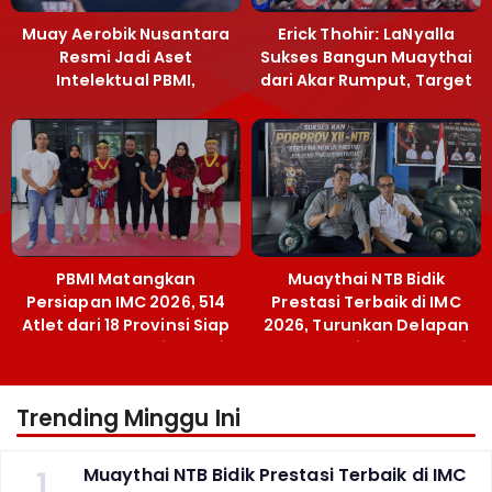
Muay Aerobik Nusantara
Erick Thohir: LaNyalla
Resmi Jadi Aset
Sukses Bangun Muaythai
Intelektual PBMI,
dari Akar Rumput, Target
Menpora Sebut
Emas SEA Games
Terobosan Bangun
Grassroots
PBMI Matangkan
Muaythai NTB Bidik
Persiapan IMC 2026, 514
Prestasi Terbaik di IMC
Atlet dari 18 Provinsi Siap
2026, Turunkan Delapan
Berlaga Besok di Bekasi
Atlet ke Kejurnas Bekasi
Trending Minggu Ini
1
Muaythai NTB Bidik Prestasi Terbaik di IMC