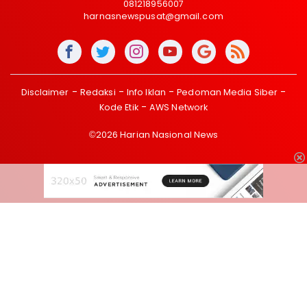
081218956007
harnasnewspusat@gmail.com
Disclaimer
Redaksi
Info Iklan
Pedoman Media Siber
Kode Etik
AWS Network
©2026 Harian Nasional News