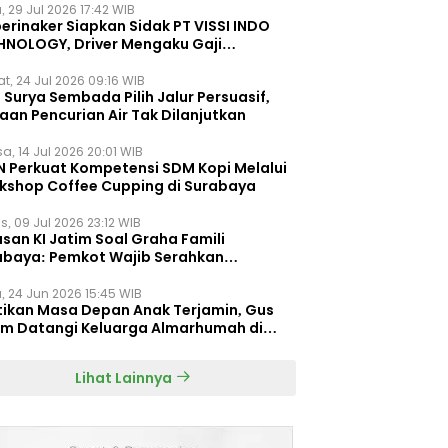
, 29 Jul 2026 17:42 WIB
erinaker Siapkan Sidak PT VISSI INDO
HNOLOGY, Driver Mengaku Gaji
otong Rp3 Juta
t, 24 Jul 2026 09:16 WIB
Surya Sembada Pilih Jalur Persuasif,
aan Pencurian Air Tak Dilanjutkan
a, 14 Jul 2026 20:01 WIB
N Perkuat Kompetensi SDM Kopi Melalui
kshop Coffee Cupping di Surabaya
s, 09 Jul 2026 23:12 WIB
san KI Jatim Soal Graha Famili
abaya: Pemkot Wajib Serahkan
umen Re-planning PT SAS
, 24 Jun 2026 15:45 WIB
tikan Masa Depan Anak Terjamin, Gus
im Datangi Keluarga Almarhumah di
orembun
Lihat Lainnya