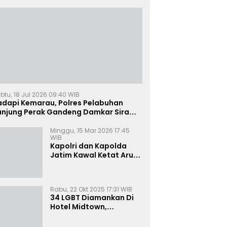
btu, 18 Jul 2026 09:40 WIB
adapi Kemarau, Polres Pelabuhan
anjung Perak Gandeng Damkar Siram
ahan Jagung Ketahanan Pangan
Minggu, 15 Mar 2026 17:45
WIB
Kapolri dan Kapolda
Jatim Kawal Ketat Arus
Mudik
Rabu, 22 Okt 2025 17:31 WIB
34 LGBT Diamankan Di
Hotel Midtown,
Kasatreskrim Terapkan
Pasal Pornografi Dan ITE