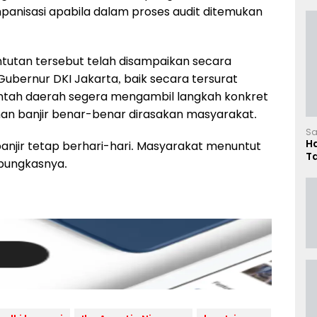
anisasi apabila dalam proses audit ditemukan
utan tersebut telah disampaikan secara
ubernur DKI Jakarta, baik secara tersurat
intah daerah segera mengambil langkah konkret
n banjir benar-benar dirasakan masyarakat.
Sa
H
njir tetap berhari-hari. Masyarakat menuntut
T
 pungkasnya.
L