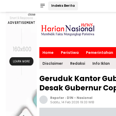
Indeks Berita
close
Home
Peristiwa
Pemerintahan
Disclaimer
Redaksi
Info Iklan
Geruduk Kantor Gub
Desak Gubernur Cop
Repoter :
D1N
-
Nasional
Sabtu, 14 Feb 2026 19:33 WIB