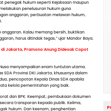
arat penegak hukum seperti Kejaksaan maupun
 melakukan penelusuran hukum guna
ngan anggaran, perbuatan melawan hukum,
.
n anggaran. Kalau memang bersih, buktikan
ggaran, harus ditindak tegas,” ujar Mandor Baya.
jir di Jakarta, Pramono Anung Didesak Copot
i Nusa menyampaikan enam tuntutan utama.
as SDA Provinsi DKI Jakarta, khususnya dalam
dua, pencopotan Kepala Dinas SDA apabila
 tata kelola pemerintahan yang baik.
ektorat dan BPK. Keempat, pembukaan dokumen
ecara transparan kepada publik. Kelima,
P
egak hukum. Dan keenam, penghentian