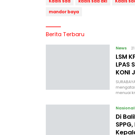
Kadis sda
kadis sda dki
Kadis sd
mandor baya
Berita Terbaru
News
2
LSM KP
LPAS 
KONI 
SURABAYA
mengatas
menuai kr
Nasional
Di Ba
SPPG, 
Kepal