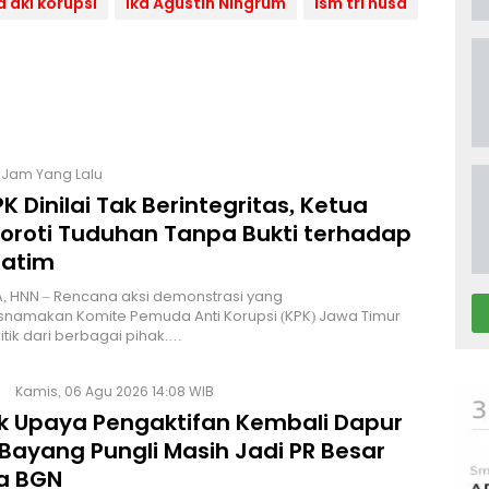
a dki korupsi
Ika Agustin Ningrum
lsm tri nusa
1 Jam Yang Lalu
K Dinilai Tak Berintegritas, Ketua
Soroti Tuduhan Tanpa Bukti terhadap
Jatim
, HNN – Rencana aksi demonstrasi yang
namakan Komite Pemuda Anti Korupsi (KPK) Jawa Timur
itik dari berbagai pihak.…
Kamis, 06 Agu 2026 14:08 WIB
lik Upaya Pengaktifan Kembali Dapur
Bayang Pungli Masih Jadi PR Besar
a BGN