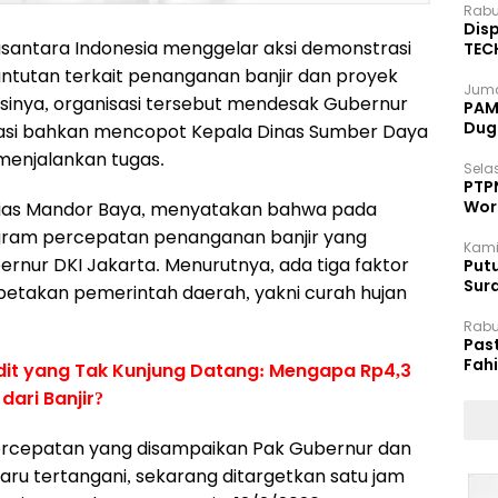
Rabu
Disp
santara Indonesia menggelar aksi demonstrasi
TEC
Dip
tutan terkait penanganan banjir dan proyek
Juma
ksinya, organisasi tersebut mendesak Gubernur
PAM 
Dug
uasi bahkan mencopot Kepala Dinas Sumber Daya
 menjalankan tugas.
Selas
PTP
Wor
 alias Mandor Baya, menyatakan bahwa pada
gram percepatan penanganan banjir yang
Kami
rnur DKI Jakarta. Menurutnya, ada tiga faktor
Putu
Sur
petakan pemerintah daerah, yakni curah hujan
Dok
Rabu
Pas
Fah
dit yang Tak Kunjung Datang: Mengapa Rp4,3
Moj
dari Banjir?
rcepatan yang disampaikan Pak Gubernur dan
baru tertangani, sekarang ditargetkan satu jam