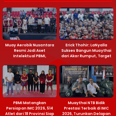
Muay Aerobik Nusantara
Erick Thohir: LaNyalla
Resmi Jadi Aset
Sukses Bangun Muaythai
Intelektual PBMI,
dari Akar Rumput, Target
Menpora Sebut
Emas SEA Games
Terobosan Bangun
Grassroots
PBMI Matangkan
Muaythai NTB Bidik
Persiapan IMC 2026, 514
Prestasi Terbaik di IMC
Atlet dari 18 Provinsi Siap
2026, Turunkan Delapan