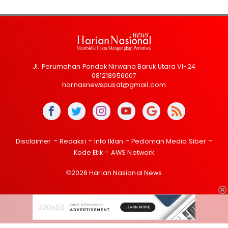
Jl. Perumahan Pondok Nirwana Baruk Utara VI-24
081218956007
harnasnewspusat@gmail.com
Disclaimer
Redaksi
Info Iklan
Pedoman Media Siber
Kode Etik
AWS Network
©2026 Harian Nasional News