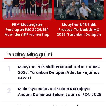
PBMI Matangkan
Muaythai NTB Bidik
Persiapan IMC 2026, 514
Prestasi Terbaik di IMC
Atlet dari 18 Provinsi Siap
2026, Turunkan Delapan
Berlaga Besok di Bekasi
Atlet ke Kejurnas Bekasi
Trending Minggu Ini
1
Muaythai NTB Bidik Prestasi Terbaik di IMC
2026, Turunkan Delapan Atlet ke Kejurnas
Bekasi
2
Molornya Renovasi Kolam Kertajaya
Ancam Dominasi Selam Jatim di PON 2028