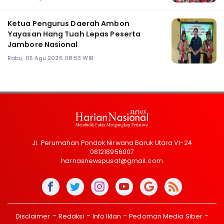
Ketua Pengurus Daerah Ambon
Yayasan Hang Tuah Lepas Peserta
Jambore Nasional
Rabu, 05 Agu 2026 08:53 WIB
Jl. Perumahan Pondok Nirwana Baruk Utara VI-24
081218956007
harnasnewspusat@gmail.com
Disclaimer
Redaksi
Info Iklan
Pedoman Media Siber