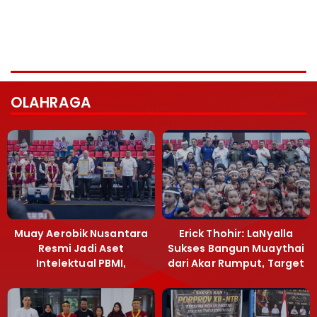
OLAHRAGA
Muay Aerobik Nusantara
Erick Thohir: LaNyalla
Resmi Jadi Aset
Sukses Bangun Muaythai
Intelektual PBMI,
dari Akar Rumput, Target
Menpora Sebut
Emas SEA Games
Terobosan Bangun
Grassroots