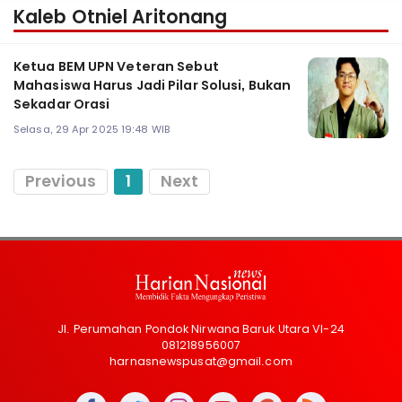
Kaleb Otniel Aritonang
Ketua BEM UPN Veteran Sebut
Mahasiswa Harus Jadi Pilar Solusi, Bukan
Sekadar Orasi
Selasa, 29 Apr 2025 19:48 WIB
Previous
1
Next
Jl. Perumahan Pondok Nirwana Baruk Utara VI-24
081218956007
harnasnewspusat@gmail.com