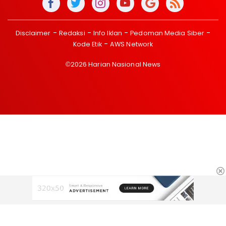
Disclaimer
Redaksi
Info Iklan
Pedoman Media Siber
Kode Etik
AWS Network
©2026 Harian Nasional News