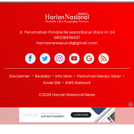
Jl. Perumahan Pondok Nirwana Baruk Utara VI-24
081218956007
harnasnewspusat@gmail.com
Disclaimer
Redaksi
Info Iklan
Pedoman Media Siber
Kode Etik
AWS Network
©2026 Harian Nasional News