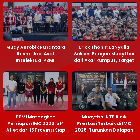
Muay Aerobik Nusantara
Erick Thohir: LaNyalla
Resmi Jadi Aset
Sukses Bangun Muaythai
Intelektual PBMI,
dari Akar Rumput, Target
Menpora Sebut
Emas SEA Games
Terobosan Bangun
Grassroots
PBMI Matangkan
Muaythai NTB Bidik
Persiapan IMC 2026, 514
Prestasi Terbaik di IMC
Atlet dari 18 Provinsi Siap
2026, Turunkan Delapan
Berlaga Besok di Bekasi
Atlet ke Kejurnas Bekasi