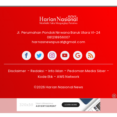
Jl. Perumahan Pondok Nirwana Baruk Utara VI-24
081218956007
harnasnewspusat@gmail.com
Disclaimer
Redaksi
Info Iklan
Pedoman Media Siber
Kode Etik
AWS Network
©2026 Harian Nasional News