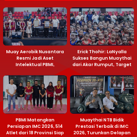
Muay Aerobik Nusantara
Erick Thohir: LaNyalla
Resmi Jadi Aset
Sukses Bangun Muaythai
Intelektual PBMI,
dari Akar Rumput, Target
Menpora Sebut
Emas SEA Games
Terobosan Bangun
Grassroots
PBMI Matangkan
Muaythai NTB Bidik
Persiapan IMC 2026, 514
Prestasi Terbaik di IMC
Atlet dari 18 Provinsi Siap
2026, Turunkan Delapan