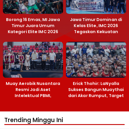
Borong 16 Emas, MI Jawa
Jawa Timur Dominan di
Timur Juara Umum
Kelas Elite, IMC 2026
Kategori Elite IMC 2026
Tegaskan Kekuatan
Muaythai Jatim
Muay Aerobik Nusantara
Erick Thohir: LaNyalla
Resmi Jadi Aset
Sukses Bangun Muaythai
Intelektual PBMI,
dari Akar Rumput, Target
Menpora Sebut
Emas SEA Games
Terobosan Bangun
Grassroots
Trending Minggu Ini