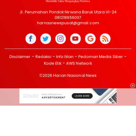
Jl. Perumahan Pondok Nirwana Baruk Utara VI-24
081218956007
harnasnewspusat@gmail.com
Disclaimer
Redaksi
Info Iklan
Pedoman Media Siber
Kode Etik
AWS Network
©2026 Harian Nasional News