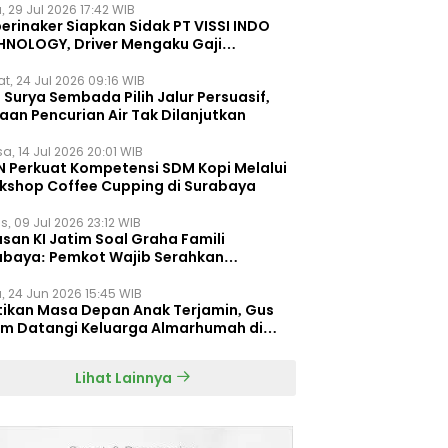
, 29 Jul 2026 17:42 WIB
erinaker Siapkan Sidak PT VISSI INDO
HNOLOGY, Driver Mengaku Gaji
otong Rp3 Juta
t, 24 Jul 2026 09:16 WIB
Surya Sembada Pilih Jalur Persuasif,
aan Pencurian Air Tak Dilanjutkan
a, 14 Jul 2026 20:01 WIB
N Perkuat Kompetensi SDM Kopi Melalui
kshop Coffee Cupping di Surabaya
s, 09 Jul 2026 23:12 WIB
san KI Jatim Soal Graha Famili
abaya: Pemkot Wajib Serahkan
umen Re-planning PT SAS
, 24 Jun 2026 15:45 WIB
tikan Masa Depan Anak Terjamin, Gus
im Datangi Keluarga Almarhumah di
orembun
Lihat Lainnya