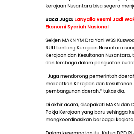
kerajaan Nusantara bisa segera men
Baca Juga:
LaNyalla Resmi Jadi Wa
Ekonomi Syariah Nasional
Sekjen MAKN YM Dra Yani WSS Kuswo
RUU tentang Kerajaan Nusantara sang
Kerajaan dan Kesultanan Nusantara, t
dan lembaga dalam penguatan buday
"Juga mendorong pemerintah daerah,
melibatkan Kerajaan dan Kesultana
pembangunan daerah," tukas dia.
Di akhir acara, disepakati MAKN d
Pokja Kerajaan yang baru sehingga k
mengkoordinasikan berbagai kegiata
Dalam kesempatan itu, Ketua DPD RI