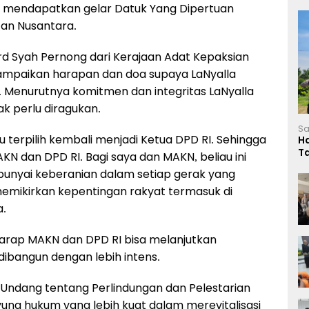
ah mendapatkan gelar Datuk Yang Dipertuan
tan Nusantara.
Syah Pernong dari Kerajaan Adat Kepaksian
mpaikan harapan dan doa supaya LaNyalla
I. Menurutnya komitmen dan integritas LaNyalla
k perlu diragukan.
Sa
terpilih kembali menjadi Ketua DPD RI. Sehingga
H
T
KN dan DPD RI. Bagi saya dan MAKN, beliau ini
L
punyai keberanian dalam setiap gerak yang
 memikirkan kepentingan rakyat termasuk di
a.
arap MAKN dan DPD RI bisa melanjutkan
dibangun dengan lebih intens.
ndang tentang Perlindungan dan Pelestarian
ung hukum yang lebih kuat dalam merevitalisasi