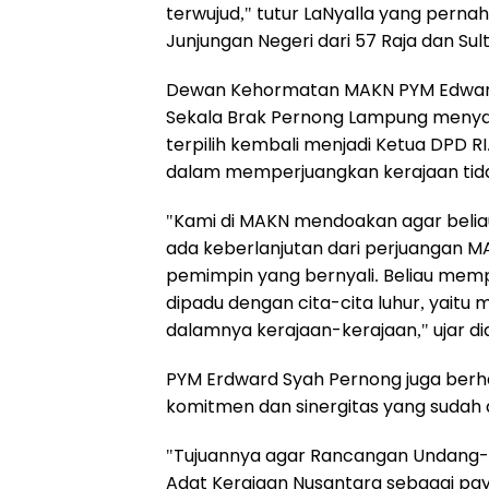
terwujud," tutur LaNyalla yang pern
Junjungan Negeri dari 57 Raja dan Sul
Dewan Kehormatan MAKN PYM Edward 
Sekala Brak Pernong Lampung menya
terpilih kembali menjadi Ketua DPD R
dalam memperjuangkan kerajaan tida
"Kami di MAKN mendoakan agar beliau 
ada keberlanjutan dari perjuangan MA
pemimpin yang bernyali. Beliau mem
dipadu dengan cita-cita luhur, yaitu
dalamnya kerajaan-kerajaan," ujar di
PYM Erdward Syah Pernong juga berh
komitmen dan sinergitas yang sudah 
"Tujuannya agar Rancangan Undang-U
Adat Kerajaan Nusantara sebagai pay