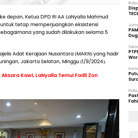
Rabu
Disp
TEC
 ke depan, Ketua DPD RI AA LaNyalla Mahmud
Dip
untuk tetap memperjuangkan eksistensi
Juma
PAM 
 sebagaimana yang sudah dilakukan selama 5
Dug
Selas
PTP
jelis Adat Kerajaan Nusantara (MAKN) yang hadir
Wor
ningan, Jakarta Selatan, Minggu (1/9/2024).
Kami
Putu
 Aksara Kawi, LaNyalla Temui Fadli Zon
Sur
Dok
Rabu
Pas
Fah
Moj