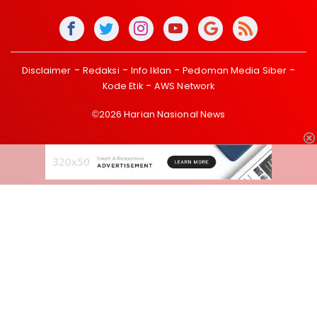
Disclaimer
Redaksi
Info Iklan
Pedoman Media Siber
Kode Etik
AWS Network
©2026 Harian Nasional News