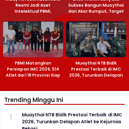
Resmi Jadi Aset
Sukses Bangun Muaythai
Intelektual PBMI,
dari Akar Rumput, Target
Menpora Sebut
Emas SEA Games
Terobosan Bangun
Grassroots
PBMI Matangkan
Muaythai NTB Bidik
Persiapan IMC 2026, 514
Prestasi Terbaik di IMC
Atlet dari 18 Provinsi Siap
2026, Turunkan Delapan
Berlaga Besok di Bekasi
Atlet ke Kejurnas Bekasi
Trending Minggu Ini
1
Muaythai NTB Bidik Prestasi Terbaik di IMC
2026, Turunkan Delapan Atlet ke Kejurnas
Bekasi