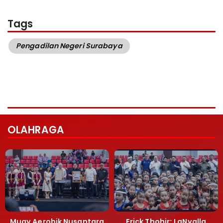
Tags
Pengadilan Negeri Surabaya
OLAHRAGA
Muay Aerobik Nusantara
Erick Thohir: LaNyalla