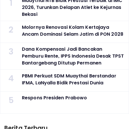
1
Muaythai NTB Bidik Prestasi Terbaik di IMC
2026, Turunkan Delapan Atlet ke Kejurnas
Bekasi
2
Molornya Renovasi Kolam Kertajaya
Ancam Dominasi Selam Jatim di PON 2028
3
Dana Kompensasi Jadi Bancakan
Pemburu Rente, IPPS Indonesia Desak TPST
Bantargebang Ditutup Permanen
4
PBMI Perkuat SDM Muaythai Berstandar
IFMA, LaNyalla Bidik Prestasi Dunia
5
Respons Presiden Prabowo
Berita Terbaru