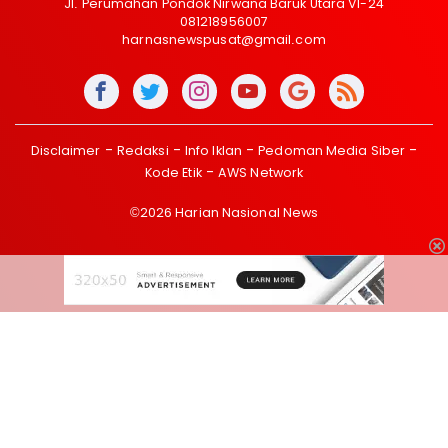
Jl. Perumahan Pondok Nirwana Baruk Utara VI-24
081218956007
harnasnewspusat@gmail.com
Disclaimer
Redaksi
Info Iklan
Pedoman Media Siber
Kode Etik
AWS Network
©2026 Harian Nasional News