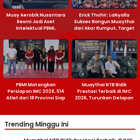
Muay Aerobik Nusantara
Erick Thohir: LaNyalla
Resmi Jadi Aset
Sukses Bangun Muaythai
Intelektual PBMI,
dari Akar Rumput, Target
Menpora Sebut
Emas SEA Games
Terobosan Bangun
Grassroots
PBMI Matangkan
Muaythai NTB Bidik
Persiapan IMC 2026, 514
Prestasi Terbaik di IMC
Atlet dari 18 Provinsi Siap
2026, Turunkan Delapan
Berlaga Besok di Bekasi
Atlet ke Kejurnas Bekasi
Trending Minggu Ini