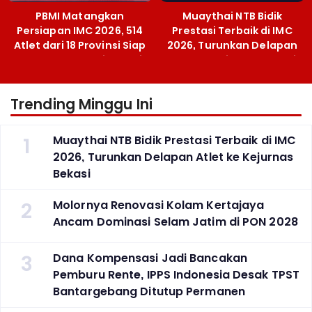
PBMI Matangkan
Muaythai NTB Bidik
Persiapan IMC 2026, 514
Prestasi Terbaik di IMC
Atlet dari 18 Provinsi Siap
2026, Turunkan Delapan
Berlaga Besok di Bekasi
Atlet ke Kejurnas Bekasi
Trending Minggu Ini
1
Muaythai NTB Bidik Prestasi Terbaik di IMC
2026, Turunkan Delapan Atlet ke Kejurnas
Bekasi
2
Molornya Renovasi Kolam Kertajaya
Ancam Dominasi Selam Jatim di PON 2028
3
Dana Kompensasi Jadi Bancakan
Pemburu Rente, IPPS Indonesia Desak TPST
Bantargebang Ditutup Permanen