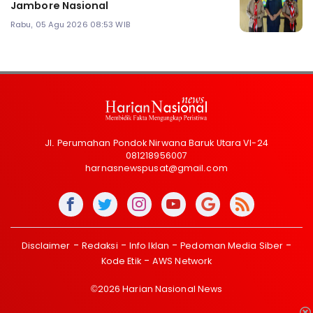
Jambore Nasional
Rabu, 05 Agu 2026 08:53 WIB
Jl. Perumahan Pondok Nirwana Baruk Utara VI-24
081218956007
harnasnewspusat@gmail.com
Disclaimer
Redaksi
Info Iklan
Pedoman Media Siber
Kode Etik
AWS Network
©2026 Harian Nasional News