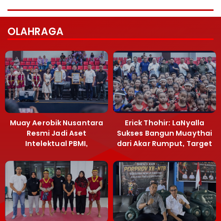
OLAHRAGA
Muay Aerobik Nusantara
Erick Thohir: LaNyalla
Resmi Jadi Aset
Sukses Bangun Muaythai
Intelektual PBMI,
dari Akar Rumput, Target
Menpora Sebut
Emas SEA Games
Terobosan Bangun
Grassroots