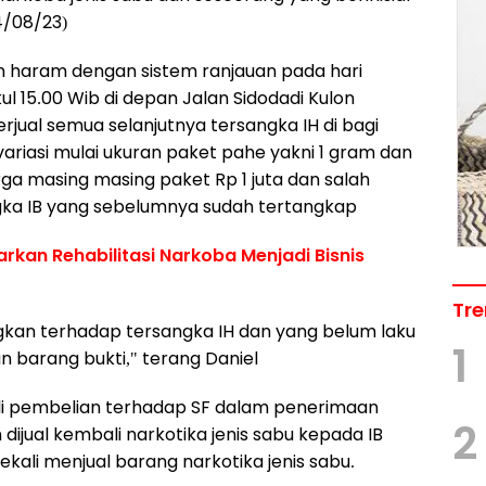
4/08/23)
n haram dengan sistem ranjauan pada hari
ul 15.00 Wib di depan Jalan Sidodadi Kulon
rjual semua selanjutnya tersangka IH di bagi
variasi mulai ukuran paket pahe yakni 1 gram dan
ga masing masing paket Rp 1 juta dan salah
gka IB yang sebelumnya sudah tertangkap
arkan Rehabilitasi Narkoba Menjadi Bisnis
Tre
gkan terhadap tersangka IH dan yang belum laku
1
an barang bukti," terang Daniel
li pembelian terhadap SF dalam penerimaan
2
dijual kembali narkotika jenis sabu kepada IB
ali menjual barang narkotika jenis sabu.