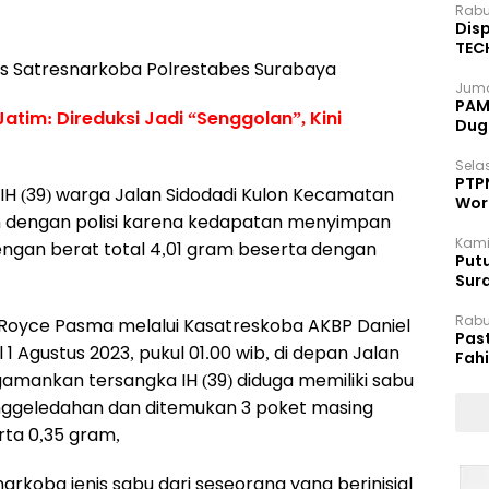
Rabu
Disp
TEC
gkus Satresnarkoba Polrestabes Surabaya
Dip
Juma
PAM 
tim: Direduksi Jadi “Senggolan”, Kini
Dug
Selas
PTP
IH (39) warga Jalan Sidodadi Kulon Kecamatan
Wor
n dengan polisi karena kedapatan menyimpan
Kami
engan berat total 4,01 gram beserta dengan
Putu
Sur
Dok
Rabu
Royce Pasma melalui Kasatreskoba AKBP Daniel
Pas
1 Agustus 2023, pukul 01.00 wib, di depan Jalan
Fah
Moj
gamankan tersangka IH (39) diduga memiliki sabu
nggeledahan dan ditemukan 3 poket masing
rta 0,35 gram,
oba jenis sabu dari seseorang yang berinisial