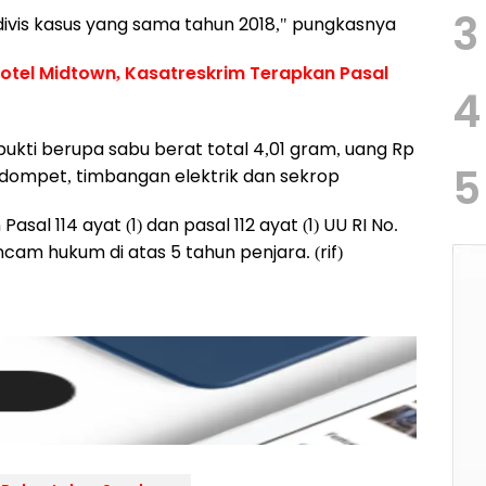
3
ivis kasus yang sama tahun 2018," pungkasnya
otel Midtown, Kasatreskrim Terapkan Pasal
4
kti berupa sabu berat total 4,01 gram, uang Rp
5
dompet, timbangan elektrik dan sekrop
sal 114 ayat (1) dan pasal 112 ayat (1) UU RI No.
cam hukum di atas 5 tahun penjara. (rif)