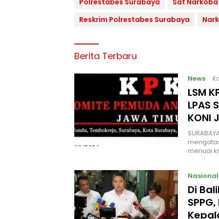
Polrestabes Surabaya
Sat Narkoba
Reskrim Polrestabes Surabaya
Nark
Berita Terbaru
News
Ka
LSM KP
LPAS 
KONI 
SURABAYA
mengatas
menuai kr
Nasional
Di Ba
SPPG, 
Kepal