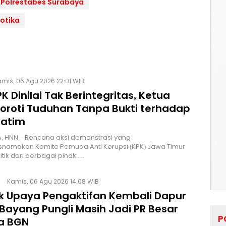
 Polrestabes Surabaya
otika
mis, 06 Agu 2026 22:01 WIB
K Dinilai Tak Berintegritas, Ketua
Soroti Tuduhan Tanpa Bukti terhadap
Jatim
, HNN – Rencana aksi demonstrasi yang
namakan Komite Pemuda Anti Korupsi (KPK) Jawa Timur
itik dari berbagai pihak.…
Kamis, 06 Agu 2026 14:08 WIB
lik Upaya Pengaktifan Kembali Dapur
Bayang Pungli Masih Jadi PR Besar
P
a BGN