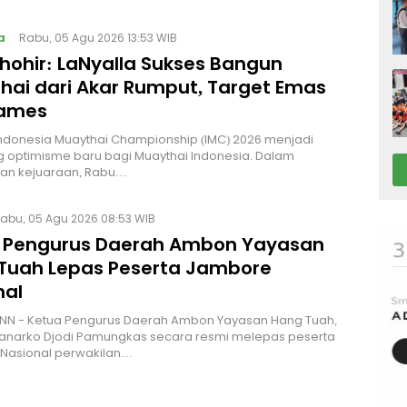
a
Rabu, 05 Agu 2026 13:53 WIB
Thohir: LaNyalla Sukses Bangun
hai dari Akar Rumput, Target Emas
Games
Indonesia Muaythai Championship (IMC) 2026 menjadi
 optimisme baru bagi Muaythai Indonesia. Dalam
n kejuaraan, Rabu…
abu, 05 Agu 2026 08:53 WIB
 Pengurus Daerah Ambon Yayasan
Tuah Lepas Peserta Jambore
nal
NN - Ketua Pengurus Daerah Ambon Yayasan Hang Tuah,
Hanarko Djodi Pamungkas secara resmi melepas peserta
Nasional perwakilan…