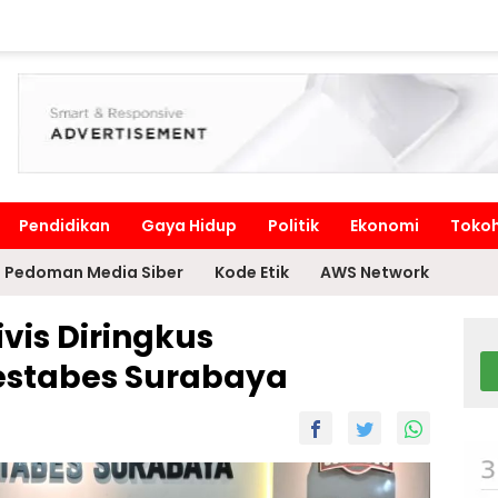
Pendidikan
Gaya Hidup
Politik
Ekonomi
Toko
Pedoman Media Siber
Kode Etik
AWS Network
vis Diringkus
estabes Surabaya