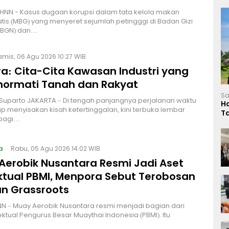
HNN - Kasus dugaan korupsi dalam tata kelola makan
atis (MBG) yang menyeret sejumlah petingggi di Badan Gizi
 (BGN) dan…
amis, 06 Agu 2026 10:27 WIB
a: Cita-Cita Kawasan Industri yang
ormati Tanah dan Rakyat
Sa
 Suparto JAKARTA – Di tengah panjangnya perjalanan waktu
H
p menyisakan kisah ketertinggalan, kini terbuka lembar
T
bagi…
L
a
Rabu, 05 Agu 2026 14:02 WIB
Aerobik Nusantara Resmi Jadi Aset
ektual PBMI, Menpora Sebut Terobosan
n Grassroots
NN – Muay Aerobik Nusantara resmi menjadi bagian dari
ektual Pengurus Besar Muaythai Indonesia (PBMI). Itu