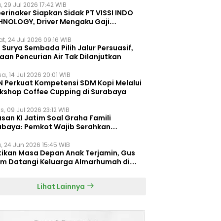
, 29 Jul 2026 17:42 WIB
erinaker Siapkan Sidak PT VISSI INDO
HNOLOGY, Driver Mengaku Gaji
otong Rp3 Juta
t, 24 Jul 2026 09:16 WIB
Surya Sembada Pilih Jalur Persuasif,
aan Pencurian Air Tak Dilanjutkan
a, 14 Jul 2026 20:01 WIB
N Perkuat Kompetensi SDM Kopi Melalui
kshop Coffee Cupping di Surabaya
s, 09 Jul 2026 23:12 WIB
san KI Jatim Soal Graha Famili
abaya: Pemkot Wajib Serahkan
umen Re-planning PT SAS
, 24 Jun 2026 15:45 WIB
tikan Masa Depan Anak Terjamin, Gus
im Datangi Keluarga Almarhumah di
orembun
Lihat Lainnya