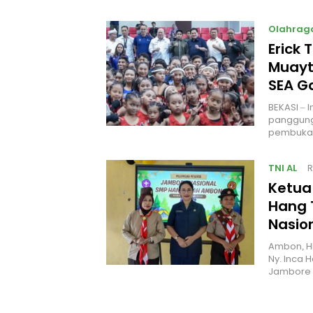
Olahrag
Erick 
Muayt
SEA 
BEKASI – 
panggung
pembukaa
TNI AL
R
Ketua
Hang 
Nasio
Ambon, H
Ny. Inca 
Jambore 