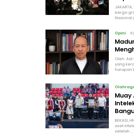
JAKARTA, 
bergzi gr
Nasional
Opini
K
Madur
Mengh
Oleh: Adi
yang kera
harapan 
Olahrag
Muay 
Intel
Bangu
BEKASI, H
aset intel
setelah…