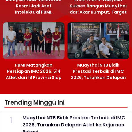
Resmi Jadi Aset
Sukses Bangun Muaythai
Intelektual PBMI,
dari Akar Rumput, Target
Menpora Sebut
Emas SEA Games
Terobosan Bangun
Grassroots
PBMI Matangkan
Muaythai NTB Bidik
Persiapan IMC 2026, 514
Prestasi Terbaik di IMC
Atlet dari 18 Provinsi Siap
2026, Turunkan Delapan
Berlaga Besok di Bekasi
Atlet ke Kejurnas Bekasi
Trending Minggu Ini
1
Muaythai NTB Bidik Prestasi Terbaik di IMC
2026, Turunkan Delapan Atlet ke Kejurnas
Bekasi