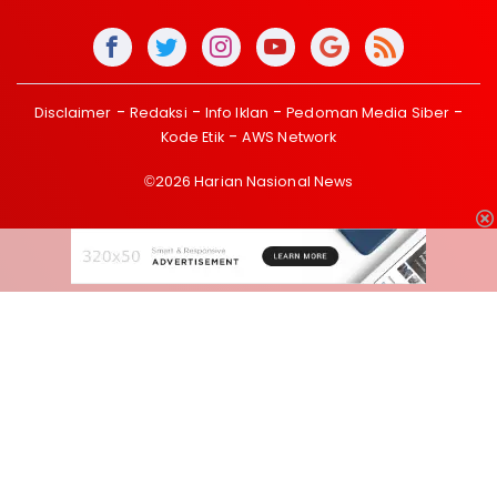
Disclaimer
Redaksi
Info Iklan
Pedoman Media Siber
Kode Etik
AWS Network
©2026 Harian Nasional News