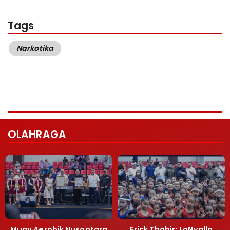
Tags
Narkotika
OLAHRAGA
Muay Aerobik Nusantara
Erick Thohir: LaNyalla