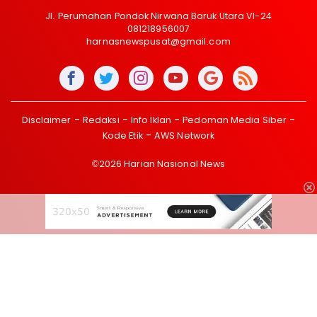
Jl. Perumahan Pondok Nirwana Baruk Utara VI-24
081218956007
harnasnewspusat@gmail.com
Disclaimer
Redaksi
Info Iklan
Pedoman Media Siber
Kode Etik
AWS Network
©2026 Harian Nasional News