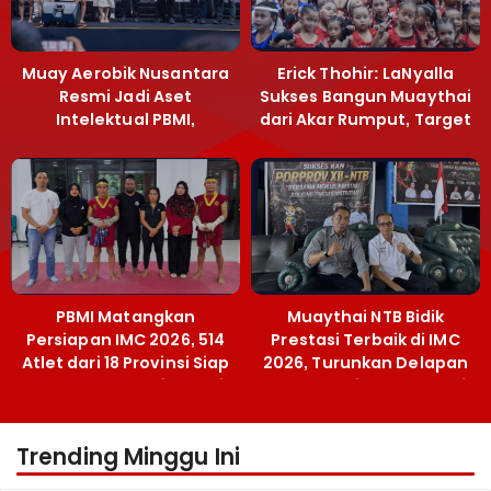
Muay Aerobik Nusantara
Erick Thohir: LaNyalla
Resmi Jadi Aset
Sukses Bangun Muaythai
Intelektual PBMI,
dari Akar Rumput, Target
Menpora Sebut
Emas SEA Games
Terobosan Bangun
Grassroots
PBMI Matangkan
Muaythai NTB Bidik
Persiapan IMC 2026, 514
Prestasi Terbaik di IMC
Atlet dari 18 Provinsi Siap
2026, Turunkan Delapan
Berlaga Besok di Bekasi
Atlet ke Kejurnas Bekasi
Trending Minggu Ini