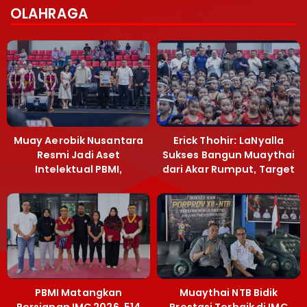
OLAHRAGA
Muay Aerobik Nusantara
Erick Thohir: LaNyalla
Resmi Jadi Aset
Sukses Bangun Muaythai
Intelektual PBMI,
dari Akar Rumput, Target
Menpora Sebut
Emas SEA Games
Terobosan Bangun
Grassroots
PBMI Matangkan
Muaythai NTB Bidik