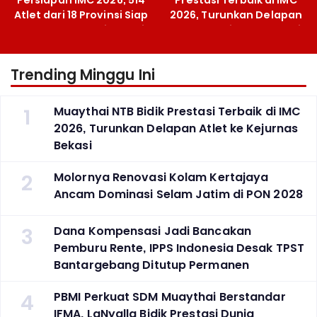
Persiapan IMC 2026, 514
Prestasi Terbaik di IMC
Atlet dari 18 Provinsi Siap
2026, Turunkan Delapan
Berlaga Besok di Bekasi
Atlet ke Kejurnas Bekasi
Trending Minggu Ini
1
Muaythai NTB Bidik Prestasi Terbaik di IMC
2026, Turunkan Delapan Atlet ke Kejurnas
Bekasi
2
Molornya Renovasi Kolam Kertajaya
Ancam Dominasi Selam Jatim di PON 2028
3
Dana Kompensasi Jadi Bancakan
Pemburu Rente, IPPS Indonesia Desak TPST
Bantargebang Ditutup Permanen
4
PBMI Perkuat SDM Muaythai Berstandar
IFMA, LaNyalla Bidik Prestasi Dunia