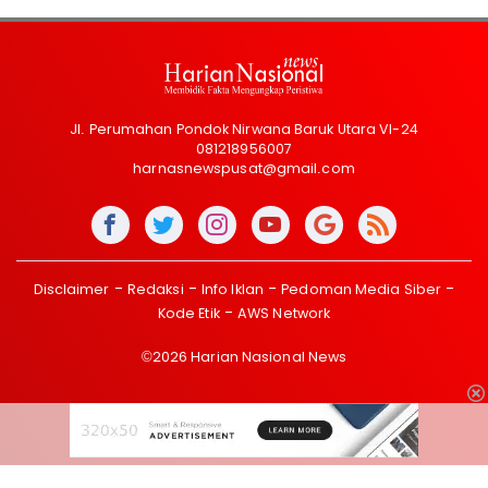
Jl. Perumahan Pondok Nirwana Baruk Utara VI-24
081218956007
harnasnewspusat@gmail.com
Disclaimer
Redaksi
Info Iklan
Pedoman Media Siber
Kode Etik
AWS Network
©2026 Harian Nasional News