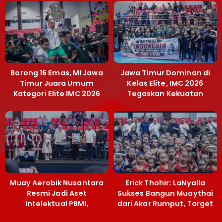
Borong 16 Emas, MI Jawa
Jawa Timur Dominan di
Timur Juara Umum
Kelas Elite, IMC 2026
Kategori Elite IMC 2026
Tegaskan Kekuatan
Muaythai Jatim
Muay Aerobik Nusantara
Erick Thohir: LaNyalla
Resmi Jadi Aset
Sukses Bangun Muaythai
Intelektual PBMI,
dari Akar Rumput, Target
Menpora Sebut
Emas SEA Games