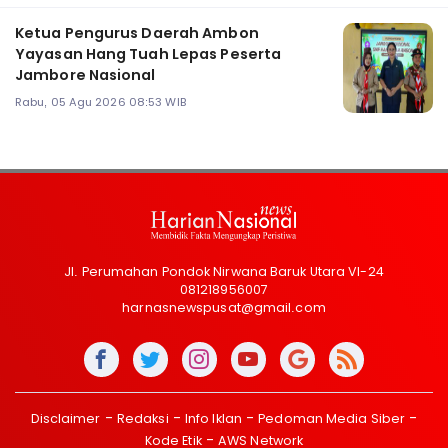
Ketua Pengurus Daerah Ambon
Yayasan Hang Tuah Lepas Peserta
Jambore Nasional
Rabu, 05 Agu 2026 08:53 WIB
Jl. Perumahan Pondok Nirwana Baruk Utara VI-24
081218956007
harnasnewspusat@gmail.com
Disclaimer
Redaksi
Info Iklan
Pedoman Media Siber
Kode Etik
AWS Network