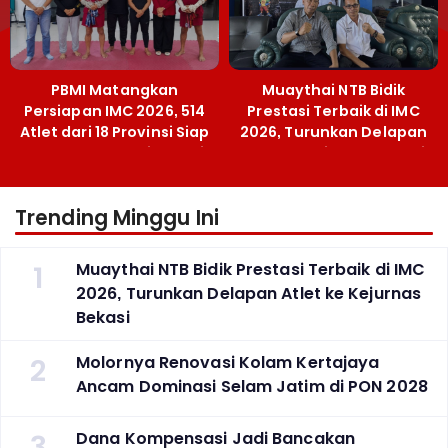
PBMI Matangkan
Muaythai NTB Bidik
Persiapan IMC 2026, 514
Prestasi Terbaik di IMC
Atlet dari 18 Provinsi Siap
2026, Turunkan Delapan
Berlaga Besok di Bekasi
Atlet ke Kejurnas Bekasi
Trending Minggu Ini
1
Muaythai NTB Bidik Prestasi Terbaik di IMC
2026, Turunkan Delapan Atlet ke Kejurnas
Bekasi
2
Molornya Renovasi Kolam Kertajaya
Ancam Dominasi Selam Jatim di PON 2028
3
Dana Kompensasi Jadi Bancakan