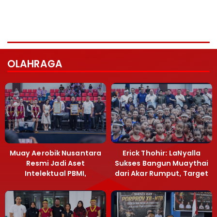
OLAHRAGA
Muay Aerobik Nusantara
Erick Thohir: LaNyalla
Resmi Jadi Aset
Sukses Bangun Muaythai
Intelektual PBMI,
dari Akar Rumput, Target
Menpora Sebut
Emas SEA Games
Terobosan Bangun
Grassroots