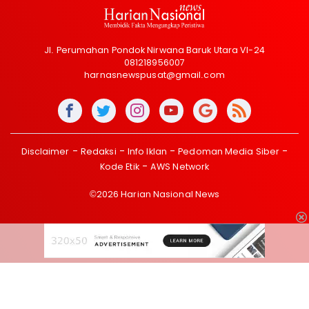
Jl. Perumahan Pondok Nirwana Baruk Utara VI-24
081218956007
harnasnewspusat@gmail.com
Disclaimer
Redaksi
Info Iklan
Pedoman Media Siber
Kode Etik
AWS Network
©2026 Harian Nasional News