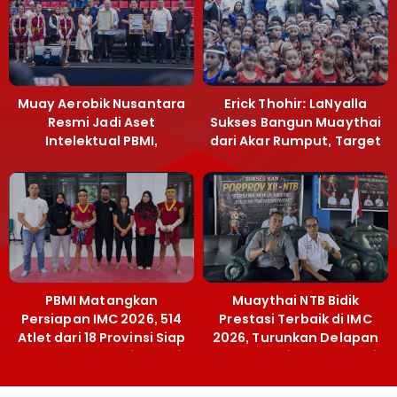
Muay Aerobik Nusantara
Erick Thohir: LaNyalla
Resmi Jadi Aset
Sukses Bangun Muaythai
Intelektual PBMI,
dari Akar Rumput, Target
Menpora Sebut
Emas SEA Games
Terobosan Bangun
Grassroots
PBMI Matangkan
Muaythai NTB Bidik
Persiapan IMC 2026, 514
Prestasi Terbaik di IMC
Atlet dari 18 Provinsi Siap
2026, Turunkan Delapan
Berlaga Besok di Bekasi
Atlet ke Kejurnas Bekasi