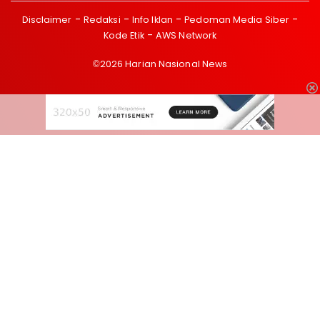
Disclaimer
Redaksi
Info Iklan
Pedoman Media Siber
Kode Etik
AWS Network
©2026 Harian Nasional News