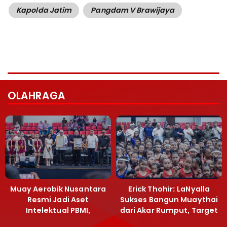
Kapolda Jatim
Pangdam V Brawijaya
OLAHRAGA
Muay Aerobik Nusantara
Erick Thohir: LaNyalla
Resmi Jadi Aset
Sukses Bangun Muaythai
Intelektual PBMI,
dari Akar Rumput, Target
Menpora Sebut
Emas SEA Games