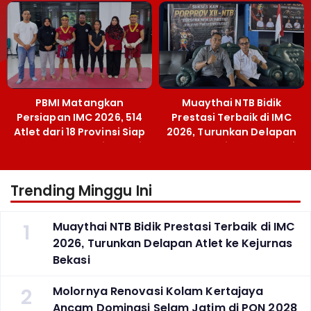
Terobosan Bangun
Grassroots
PBMI Matangkan
Muaythai NTB Bidik
Persiapan IMC 2026, 514
Prestasi Terbaik di IMC
Atlet dari 18 Provinsi Siap
2026, Turunkan Delapan
Berlaga Besok di Bekasi
Atlet ke Kejurnas Bekasi
Trending Minggu Ini
1
Muaythai NTB Bidik Prestasi Terbaik di IMC
2026, Turunkan Delapan Atlet ke Kejurnas
Bekasi
2
Molornya Renovasi Kolam Kertajaya
Ancam Dominasi Selam Jatim di PON 2028